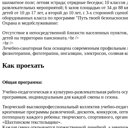
шахматное поле; летняя эстрада; отрядные беседки; 10 классо
развлекательных мероприятий; 6 залов площадью от 34 до 88 кв
детей от 10 до 17 лет, а второй до 10 лет, с 3-х сторонней с
оборудованных класса по программе "Путь твоей безопасносни в
Охрана и медобслуживание:
Отсутствие в непосредственной близости населенных пунктов
детей на территории пансионата.<br />
<br />
Лечебно-санаторная база оснащена современным профильным л
физиотерапии, фитотерапии, ингаляции, электросон, соляная 
Как проехать
Общая программа:
Учебно-педагогическая и культурно-развлекательная работа о
программам, индивидуальным для каждой смены и сезона.
Творческий высокопрофессиональный коллектив учебно-педаг
креативные программы развлечений, дискотек, конкурсов, опт
потенциалу каждого ребенка: творческого, спортивного, орга
«Шахтинском текстильщике».
Каждая смена открывается торжественной линейкой, а заверша