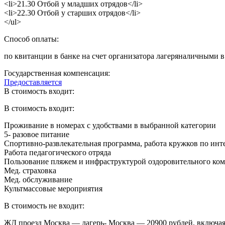
<li>21.30 Отбой у младших отрядов</li>
<li>22.30 Отбой у старших отрядов</li>
</ul>
Способ оплаты:
по квитанции в банке на счет организатора лагеряналичными в
Государственная компенсация:
Предоставляется
В стоимость входит:
В стоимость входит:
Проживание в номерах с удобствами в выбранной категории
5- разовое питание
Спортивно-развлекательная программа, работа кружков по инт
Работа педагогического отряда
Пользование пляжем и инфраструктурой оздоровительного ком
Мед. страховка
Мед. обслуживание
Культмассовые мероприятия
В стоимость не входит:
ЖД проезд Москва — лагерь- Москва — 20900 рублей, включая