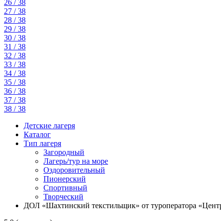
26 / 38
27 / 38
28 / 38
29 / 38
30 / 38
31 / 38
32 / 38
33 / 38
34 / 38
35 / 38
36 / 38
37 / 38
38 / 38
Детские лагеря
Каталог
Тип лагеря
Загородный
Лагерь/тур на море
Оздоровительный
Пионерский
Спортивный
Творческий
ДОЛ «Шахтинский текстильщик» от туроператора «Цент