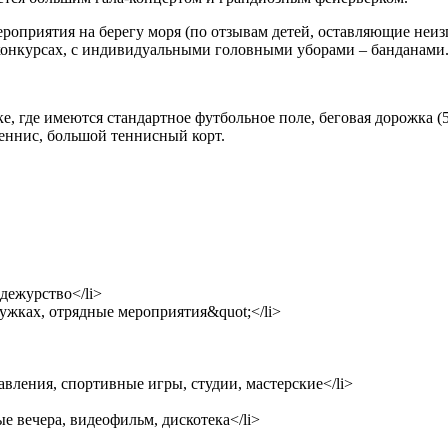
оприятия на берегу моря (по отзывам детей, оставляющие неизг
 конкурсах, с индивидуальными головными уборами – банданами
, где имеются стандартное футбольное поле, беговая дорожка (
теннис, большой теннисный корт.
 дежурство</li>
ружках, отрядные мероприятия&quot;</li>
авления, спортивные игры, студии, мастерские</li>
е вечера, видеофильм, дискотека</li>