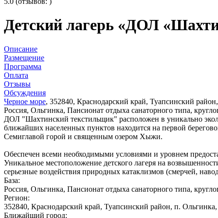
5.0 (отзывов: )
Детский лагерь «ДОЛ «Шахти
Описание
Размещение
Программа
Оплата
Отзывы
Обсуждения
Черное море
, 352840, Краснодарский край, Туапсинский район
Россия, Ольгинка, Пансионат отдыха санаторного типа, круг
ДОЛ "Шахтинский текстильщик" расположен в уникально эколо
ближайших населенных пунктов находится на первой береговой
Семиглавой горой и священным озером Хыжи.
Обеспечен всеми необходимыми условиями и уровнем предостав
Уникальное местоположение детского лагеря на возвышенност
серьезные воздействия природных катаклизмов (смерчей, наво
База:
Россия, Ольгинка, Пансионат отдыха санаторного типа, круг
Регион:
352840, Краснодарский край, Туапсинский район, п. Ольгинк
Ближайший город: