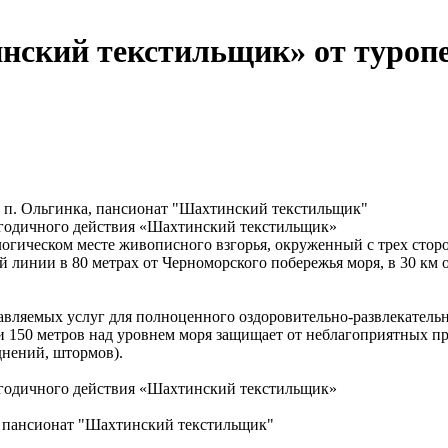
нский текстильщик» от туроп
, п. Ольгинка, пансионат "Шахтинский текстильщик"
логодичного действия «Шахтинский текстильщик»
гическом месте живописного взгорья, окруженный с трех сторо
 линии в 80 метрах от Черноморского побережья моря, в 30 км 
ляемых услуг для полноценного оздоровительно-развлекательно
и 150 метров над уровнем моря защищает от неблагоприятных п
днений, штормов).
логодичного действия «Шахтинский текстильщик»
а, пансионат "Шахтинский текстильщик"