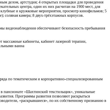
йным делом, артстудия; 4 открытых площадки для проведения
екательных центра, один их них расчитан на 1900 мест, для
рсы, клубные и кружковые мероприятия, просмотр кинофильмов; 5
); соляная камера; 8 двух-трёхэтажных корпусов.
темы видеонаблюдения обеспечивают безопасность пребывания
 массажные кабинеты, кабинет лазерной терапии,
уальными ванна
отряда по тематическим и корпоративно-специализированным
ы в пансионате «Шахтинский текстильщик», уникальные
 развития. Программы развития позволяют раскрыться
ководители, «раскрывшиеся», по их собственному признанию в