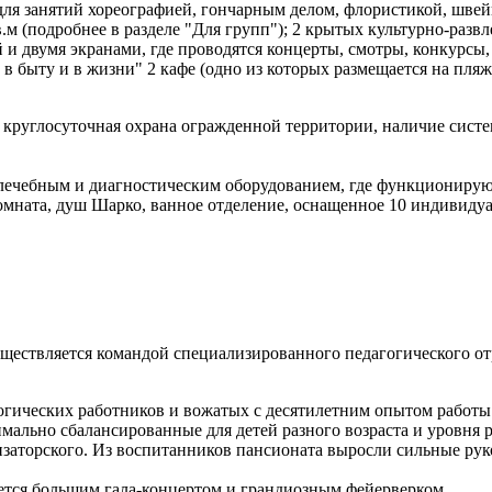
в для занятий хореографией, гончарным делом, флористикой, шве
.м (подробнее в разделе "Для групп"); 2 крытых культурно-развл
ценой и двумя экранами, где проводятся концерты, смотры, конку
 быту и в жизни" 2 кафе (одно из которых размещается на пляже
, круглосуточная охрана огражденной территории, наличие сис
ечебным и диагностическим оборудованием, где функционируют
комната, душ Шарко, ванное отделение, оснащенное 10 индивид
существляется командой специализированного педагогического 
огических работников и вожатых с десятилетним опытом работ
имально сбалансированные для детей разного возраста и уровня
низаторского. Из воспитанников пансионата выросли сильные ру
ется большим гала-концертом и грандиозным фейерверком.