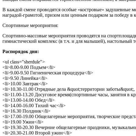
В каждой смене проводятся особые «костровые» задушевные мер
наградой-грамотой, призом или ценным подарком за победу в
Спортивные мероприятия:
Спортивно-массовые мероприятия проводятся на спортплощадке
гимнастический комплекс (в т.ч. и для малышей), настольный 
Распорядок дня:
<ul class="sherdule">
<li>8.00-9.00 Подъем</li>
<li>9.00-9.50 Гигиеническая процедура</li>
<li>9.50 Линейка</li>
<li>10.00 Завтрак</li>
<li>10.30-11.00 Отрядные дела &quot;территории заботы&quot;,
<li>11.00-13.20 Досуговое время(спортивные часы, занятия в к
<li>13.00-14.00 Обед</li>
<li>14.00-16.00 Тихий час</li>
<li>16.30 Полдник</li>
<li>17.00-19.00 Общелагерные мероприятия, творческие предст
<li>19.00 Ужин</li>
<li>19.30-20.30 Вечерние общелагерные праздники, музыкальны
<li>20.30-21.00 Второй ужин</li>