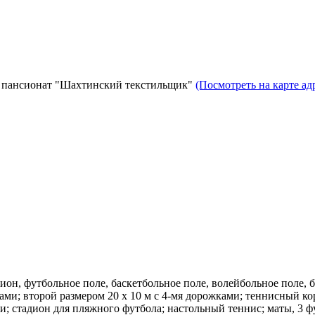
а, пансионат "Шахтинский текстильщик"
(Посмотреть на карте ад
ион, футбольное поле, баскетбольное поле, волейбольное поле, б
ками; второй размером 20 х 10 м с 4-мя дорожками; теннисный к
и; стадион для пляжного футбола; настольный теннис; маты, 3