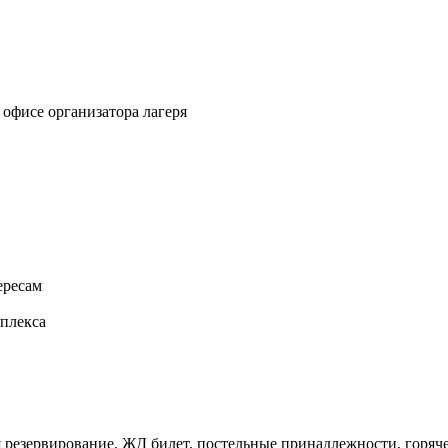
 офисе организатора лагеря
ересам
плекса
 резервирование, ЖД билет, постельные принадлежности, горяче