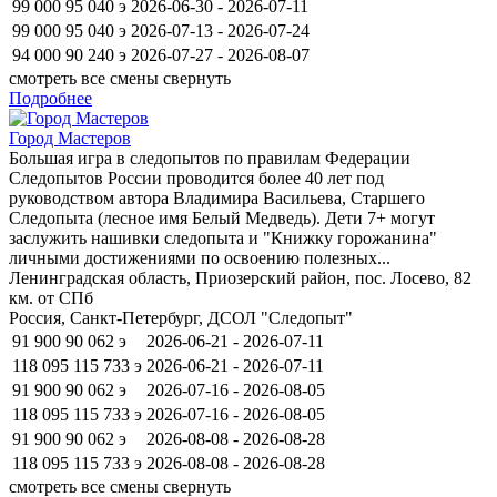
99 000
95 040
э
2026-06-30 - 2026-07-11
99 000
95 040
э
2026-07-13 - 2026-07-24
94 000
90 240
э
2026-07-27 - 2026-08-07
смотреть все смены
свернуть
Подробнее
Город Мастеров
Большая игра в следопытов по правилам Федерации
Следопытов России проводится более 40 лет под
руководством автора Владимира Васильева, Старшего
Следопыта (лесное имя Белый Медведь). Дети 7+ могут
заслужить нашивки следопыта и "Книжку горожанина"
личными достижениями по освоению полезных...
Ленинградская область, Приозерский район, пос. Лосево, 82
км. от СПб
Россия, Санкт-Петербург, ДСОЛ "Следопыт"
91 900
90 062
э
2026-06-21 - 2026-07-11
118 095
115 733
э
2026-06-21 - 2026-07-11
91 900
90 062
э
2026-07-16 - 2026-08-05
118 095
115 733
э
2026-07-16 - 2026-08-05
91 900
90 062
э
2026-08-08 - 2026-08-28
118 095
115 733
э
2026-08-08 - 2026-08-28
смотреть все смены
свернуть