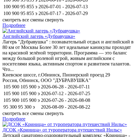
100 900
95 855
э
2026-07-01 - 2026-07-13
100 900
95 855
э
2026-07-17 - 2026-07-29
смотреть все смены
свернуть
Подробнее
Английский лагерь «Дубравушка»
Лагерь "Дубравушка" : познавательный отдых и английский в
80 км от Москвы Более 30 лет идеальные каникулы проходят
на красивой зелёной территории. Программа — это баланс
между большой ролевой игрой, живым английским с
носителями языка, активным спортом и развитием талантов.
Что...
Киевское шоссе, г.Обнинск, Пионерский проезд 29
Россия, Обнинск, ООО "ДУБРАВУШКА"
105 900
105 900
э
2026-06-28 - 2026-07-11
105 900
105 900
э
2026-07-12 - 2026-07-25
105 900
105 900
э
2026-07-26 - 2026-08-08
95 300
95 300
э
2026-08-09 - 2026-08-22
смотреть все смены
свернуть
Подробнее
ДСОК «Криница» от туроператора путешествий Нильс»
Детский санаторно-оздоровительный комплекс «Криница» -