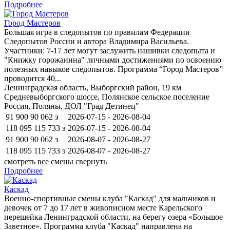
Подробнее
Город Мастеров
​Большая игра в следопытов по правилам Федерации
Следопытов России и автора Владимира Васильева.
Участники: 7-17 лет могут заслужить нашивки следопыта и
"Книжку горожанина" личными достижениями по освоению
полезных навыков следопытов. Программа “Город Мастеров”
проводится 40...
Ленинградская область, Выборгский район, 19 км
Средневыборгского шоссе, Полянское сельское поселение
Россия, Поляны, ДОЛ "Град Детинец"
91 900
90 062
э
2026-07-15 - 2026-08-04
118 095
115 733
э
2026-07-15 - 2026-08-04
91 900
90 062
э
2026-08-07 - 2026-08-27
118 095
115 733
э
2026-08-07 - 2026-08-27
смотреть все смены
свернуть
Подробнее
Каскад
Военно-спортивные смены клуба "Каскад" для мальчиков и
девочек от 7 до 17 лет в живописном месте Карельского
перешейка Ленинградской области, на берегу озера «Большое
Заветное». Программа клуба "Каскад" направлена на