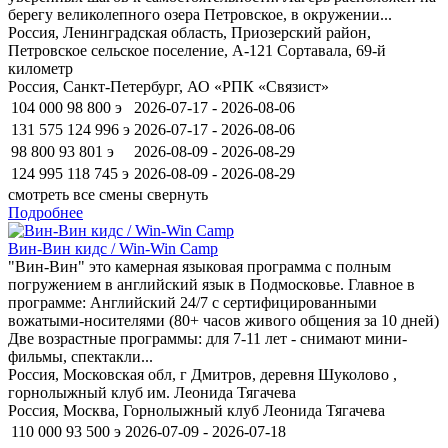
берегу великолепного озера Петровское, в окружении...
Россия, Ленинградская область, Приозерский район,
Петровское сельское поселение, А-121 Сортавала, 69-й
километр
Россия, Санкт-Петербург, АО «РПК «Связист»
104 000
98 800
э
2026-07-17 - 2026-08-06
131 575
124 996
э
2026-07-17 - 2026-08-06
98 800
93 801
э
2026-08-09 - 2026-08-29
124 995
118 745
э
2026-08-09 - 2026-08-29
смотреть все смены
свернуть
Подробнее
Вин-Вин кидс / Win-Win Camp
"Вин-Вин" это камерная языковая программа с полным
погружением в английский язык в Подмосковье. Главное в
программе: Английский 24/7 с сертифицированными
вожатыми-носителями (80+ часов живого общения за 10 дней)
Две возрастные программы: для 7-11 лет - снимают мини-
фильмы, спектакли...
Россия, Московская обл, г Дмитров, деревня Шуколово ,
горнолыжный клуб им. Леонида Тягачева
Россия, Москва, Горнолыжный клуб Леонида Тягачева
110 000
93 500
э
2026-07-09 - 2026-07-18