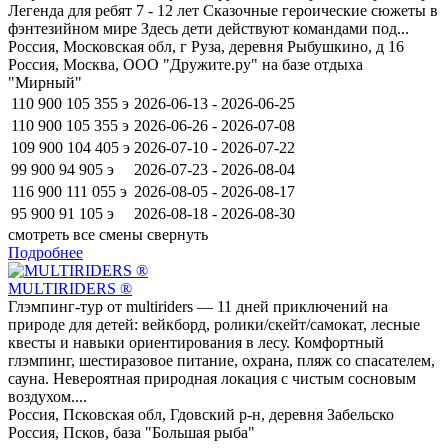
Легенда для ребят 7 - 12 лет Сказочные героические сюжеты в
фэнтезийном мире Здесь дети действуют командами под...
Россия, Московская обл, г Руза, деревня Рыбушкино, д 16
Россия, Москва, ООО "Дружите.ру" на базе отдыха
"Мирный"
110 900
105 355
э
2026-06-13 - 2026-06-25
110 900
105 355
э
2026-06-26 - 2026-07-08
109 900
104 405
э
2026-07-10 - 2026-07-22
99 900
94 905
э
2026-07-23 - 2026-08-04
116 900
111 055
э
2026-08-05 - 2026-08-17
95 900
91 105
э
2026-08-18 - 2026-08-30
смотреть все смены
свернуть
Подробнее
MULTIRIDERS ®
Глэмпинг-тур от multiriders — 11 дней приключений на
природе для детей: вейкборд, ролики/скейт/самокат, лесные
квесты и навыки ориентирования в лесу. Комфортный
глэмпинг, шестиразовое питание, охрана, пляж со спасателем,
сауна. Невероятная природная локация с чистым сосновым
воздухом....
Россия, Псковская обл, Гдовский р-н, деревня Забельско
Россия, Псков, база "Большая рыба"