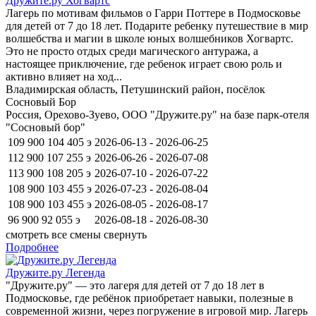
Дружите.ру Хогвартс
Лагерь по мотивам фильмов о Гарри Поттере в Подмосковье
для детей от 7 до 18 лет. Подарите ребенку путешествие в мир
волшебства и магии в школе юных волшебников Хогвартс.
Это не просто отдых среди магического антуража, а
настоящее приключение, где ребенок играет свою роль и
активно влияет на ход...
Владимирская область, Петушинский район, посёлок
Сосновый Бор
Россия, Орехово-Зуево, ООО "Дружите.ру" на базе парк-отеля
"Сосновый бор"
109 900
104 405
э
2026-06-13 - 2026-06-25
112 900
107 255
э
2026-06-26 - 2026-07-08
113 900
108 205
э
2026-07-10 - 2026-07-22
108 900
103 455
э
2026-07-23 - 2026-08-04
108 900
103 455
э
2026-08-05 - 2026-08-17
96 900
92 055
э
2026-08-18 - 2026-08-30
смотреть все смены
свернуть
Подробнее
Дружите.ру Легенда
"Дружите.ру" — это лагеря для детей от 7 до 18 лет в
Подмосковье, где ребёнок приобретает навыки, полезные в
современной жизни, через погружение в игровой мир. Лагерь