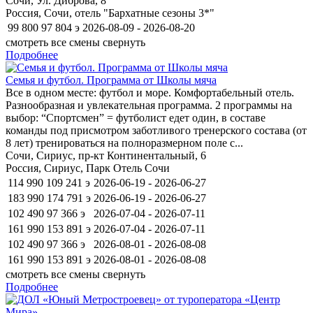
Сочи, Ул. Диброва, 8
Россия, Сочи, отель "Бархатные сезоны 3*"
99 800
97 804
э
2026-08-09 - 2026-08-20
смотреть все смены
свернуть
Подробнее
Семья и футбол. Программа от Школы мяча
Все в одном месте: футбол и море. Комфортабельный отель.
Разнообразная и увлекательная программа. 2 программы на
выбор: “Спортсмен” = футболист едет один, в составе
команды под присмотром заботливого тренерского состава (от
8 лет) тренироваться на полноразмерном поле с...
Сочи, Сириус, пр-кт Континентальный, 6
Россия, Сириус, Парк Отель Сочи
114 990
109 241
э
2026-06-19 - 2026-06-27
183 990
174 791
э
2026-06-19 - 2026-06-27
102 490
97 366
э
2026-07-04 - 2026-07-11
161 990
153 891
э
2026-07-04 - 2026-07-11
102 490
97 366
э
2026-08-01 - 2026-08-08
161 990
153 891
э
2026-08-01 - 2026-08-08
смотреть все смены
свернуть
Подробнее