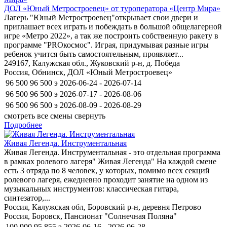
ДОЛ «Юный Метростроевец» от туроператора «Центр Мира»
Лагерь "Юный Метростроевец"открывает свои двери и
приглашает всех играть и побеждать в большой общелагерной
игре «Метро 2022», а так же построить собственную ракету в
программе "PROкосмос". Играя, придумывая разные игры
ребенок учится быть самостоятельным, проявляет...
249167, Калужская обл., Жуковский р-н, д. Победа
Россия, Обнинск, ДОЛ «Юный Метростроевец»
96 500
96 500
э
2026-06-24 - 2026-07-14
96 500
96 500
э
2026-07-17 - 2026-08-06
96 500
96 500
э
2026-08-09 - 2026-08-29
смотреть все смены
свернуть
Подробнее
Живая Легенда. Инструментальная
Живая Легенда. Инструментальная - это отдельная программа
в рамках ролевого лагеря" Живая Легенда" На каждой смене
есть 3 отряда по 8 человек, у которых, помимо всех секций
ролевого лагеря, ежедневно проходит занятие на одном из
музыкальных инструментов: классическая гитара,
синтезатор,...
Россия, Калужская обл, Боровский р-н, деревня Петрово
Россия, Боровск, Пансионат "Солнечная Поляна"
100 900
95 855
э
2026-06-16 - 2026-06-28