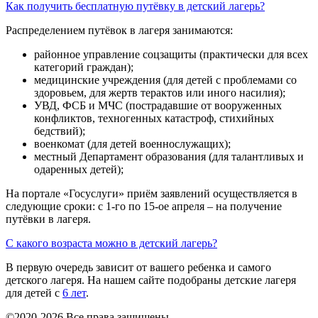
Как получить бесплатную путёвку в детский лагерь?
Распределением путёвок в лагеря занимаются:
районное управление соцзащиты (практически для всех
категорий граждан);
медицинские учреждения (для детей с проблемами со
здоровьем, для жертв терактов или иного насилия);
УВД, ФСБ и МЧС (пострадавшие от вооруженных
конфликтов, техногенных катастроф, стихийных
бедствий);
военкомат (для детей военнослужащих);
местный Департамент образования (для талантливых и
одаренных детей);
На портале «Госуслуги» приём заявлений осуществляется в
следующие сроки: с 1-го по 15-ое апреля – на получение
путёвки в лагеря.
С какого возраста можно в детский лагерь?
В первую очередь зависит от вашего ребенка и самого
детского лагеря. На нашем сайте подобраны детские лагеря
для детей с
6 лет
.
©2020-2026 Все права защищены