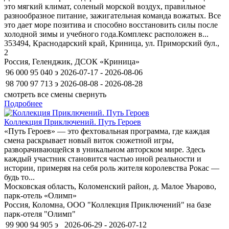
это мягкий климат, соленый морской воздух, правильное
разнообразное питание, зажигательная команда вожатых. Все
это дает море позитива и способно восстановить силы после
холодной зимы и учебного года.Комплекс расположен в...
353494, Краснодарский край, Криница, ул. Приморский бул.,
2
Россия, Геленджик, ДСОК «Криница»
96 000
95 040
э
2026-07-17 - 2026-08-06
98 700
97 713
э
2026-08-08 - 2026-08-28
смотреть все смены
свернуть
Подробнее
Коллекция Приключений. Путь Героев
«Путь Героев» — это фехтовальная программа, где каждая
смена раскрывает новый виток сюжетной игры,
разворачивающейся в уникальном авторском мире. Здесь
каждый участник становится частью иной реальности и
истории, примеряя на себя роль жителя королевства Рокас —
будь то...
Московская область, Коломенский район, д. Малое Уварово,
парк-отель «Олимп»
Россия, Коломна, ООО "Коллекция Приключений" на базе
парк-отеля "Олимп"
99 900
94 905
э
2026-06-29 - 2026-07-12