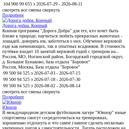
104 900
99 655
э
2026-07-29 - 2026-08-11
смотреть все смены
свернуть
Подробнее
Дорога добра. Конный
Конная программа "Дорога Добра" для тех, кто хочет быть
ближе к природе, научиться любить прекрасных животных -
лошадей, доверять им, заботиться о них. Обучение верховой
езде как начинающих, так и опытных всадников. В стоимость
путёвки входит 10 занятий верховой ездой с тренером на...
Россия, МО, Ногинский район, Богордский городской округ,
д. Большое Буньково, база отдыха "Боровое"
Россия, Москва, База отдыха "Боровое"
99 500
94 525
э
2026-07-03 - 2026-07-15
99 500
94 525
э
2026-07-18 - 2026-07-30
99 500
94 525
э
2026-08-02 - 2026-08-14
смотреть все смены
свернуть
Подробнее
Юниор
В международном детском футбольном лагере "Юниор" юные
спортсмены смогут сосредоточиться на тренировках,
хорошенько отдохнуть и что самое главное сделать несколько
уверенных шагов к самостоятельности. Лагерь расположен на