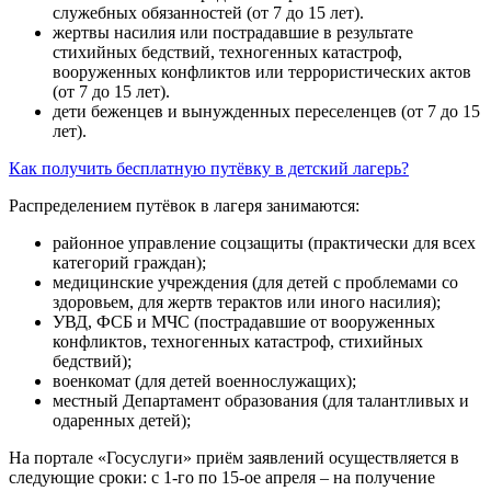
служебных обязанностей (от 7 до 15 лет).
жертвы насилия или пострадавшие в результате
стихийных бедствий, техногенных катастроф,
вооруженных конфликтов или террористических актов
(от 7 до 15 лет).
дети беженцев и вынужденных переселенцев (от 7 до 15
лет).
Как получить бесплатную путёвку в детский лагерь?
Распределением путёвок в лагеря занимаются:
районное управление соцзащиты (практически для всех
категорий граждан);
медицинские учреждения (для детей с проблемами со
здоровьем, для жертв терактов или иного насилия);
УВД, ФСБ и МЧС (пострадавшие от вооруженных
конфликтов, техногенных катастроф, стихийных
бедствий);
военкомат (для детей военнослужащих);
местный Департамент образования (для талантливых и
одаренных детей);
На портале «Госуслуги» приём заявлений осуществляется в
следующие сроки: с 1-го по 15-ое апреля – на получение