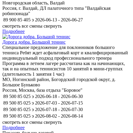
Новгородская область, Валдай
Россия, г. Валдай, ДЛ палаточного типа "Валдайская
робинзонада"
89 900
85 405
э
2026-06-13 - 2026-06-27
смотреть все смены
свернуть
Подробнее
Дорога добра. Большой теннис
Специальное предложение для поклонников большого
тенниса Ребят ждет асфальтовый корт и квалифицированный
индивидуальный подход профессионального тренера
Программа в летнем лагере рассчитана как на начинающих,
так и на опытных теннисистов 10 занятий в мини-группах
(длительность 1 занятия 1 час)
МО, Ногинский район, Богордский городской округ, д.
Большое Буньково
Россия, Москва, база отдыха "Боровое"
89 500
85 025
э
2026-06-18 - 2026-06-30
89 500
85 025
э
2026-07-03 - 2026-07-15
89 500
85 025
э
2026-07-18 - 2026-07-30
89 500
85 025
э
2026-08-02 - 2026-08-14
смотреть все смены
свернуть
Подробнее
Показать больше лагерей