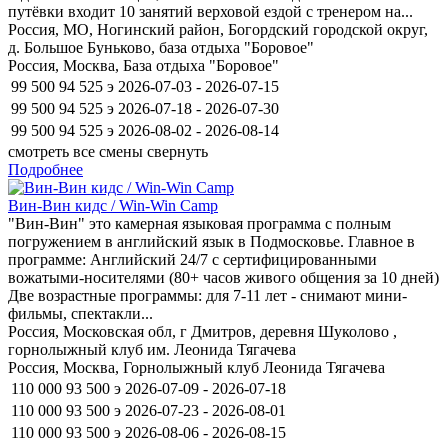
путёвки входит 10 занятий верховой ездой с тренером на...
Россия, МО, Ногинский район, Богордский городской округ,
д. Большое Буньково, база отдыха "Боровое"
Россия, Москва, База отдыха "Боровое"
99 500
94 525
э
2026-07-03 - 2026-07-15
99 500
94 525
э
2026-07-18 - 2026-07-30
99 500
94 525
э
2026-08-02 - 2026-08-14
смотреть все смены
свернуть
Подробнее
Вин-Вин кидс / Win-Win Camp
"Вин-Вин" это камерная языковая программа с полным
погружением в английский язык в Подмосковье. Главное в
программе: Английский 24/7 с сертифицированными
вожатыми-носителями (80+ часов живого общения за 10 дней)
Две возрастные программы: для 7-11 лет - снимают мини-
фильмы, спектакли...
Россия, Московская обл, г Дмитров, деревня Шуколово ,
горнолыжный клуб им. Леонида Тягачева
Россия, Москва, Горнолыжный клуб Леонида Тягачева
110 000
93 500
э
2026-07-09 - 2026-07-18
110 000
93 500
э
2026-07-23 - 2026-08-01
110 000
93 500
э
2026-08-06 - 2026-08-15