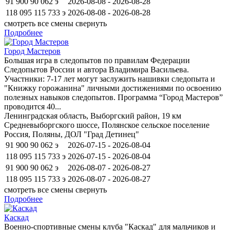
91 900
90 062
э
2026-08-08 - 2026-08-28
118 095
115 733
э
2026-08-08 - 2026-08-28
смотреть все смены
свернуть
Подробнее
Город Мастеров
​Большая игра в следопытов по правилам Федерации
Следопытов России и автора Владимира Васильева.
Участники: 7-17 лет могут заслужить нашивки следопыта и
"Книжку горожанина" личными достижениями по освоению
полезных навыков следопытов. Программа “Город Мастеров”
проводится 40...
Ленинградская область, Выборгский район, 19 км
Средневыборгского шоссе, Полянское сельское поселение
Россия, Поляны, ДОЛ "Град Детинец"
91 900
90 062
э
2026-07-15 - 2026-08-04
118 095
115 733
э
2026-07-15 - 2026-08-04
91 900
90 062
э
2026-08-07 - 2026-08-27
118 095
115 733
э
2026-08-07 - 2026-08-27
смотреть все смены
свернуть
Подробнее
Каскад
Военно-спортивные смены клуба "Каскад" для мальчиков и