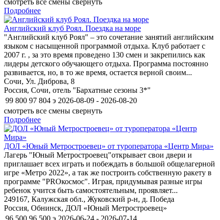
смотреть все смены
свернуть
Подробнее
Английский клуб Роял. Поездка на море
"Английский клуб Роял" – это сочетание занятий английским
языком с насыщенной программой отдыха. Клуб работает с
2007 г. , за это время проведено 130 смен и закрепились как
лидеры детского обучающего отдыха. Программа постоянно
развивается, но, в то же время, остается верной своим...
Сочи, Ул. Диброва, 8
Россия, Сочи, отель "Бархатные сезоны 3*"
99 800
97 804
э
2026-08-09 - 2026-08-20
смотреть все смены
свернуть
Подробнее
ДОЛ «Юный Метростроевец» от туроператора «Центр Мира»
Лагерь "Юный Метростроевец"открывает свои двери и
приглашает всех играть и побеждать в большой общелагерной
игре «Метро 2022», а так же построить собственную ракету в
программе "PROкосмос". Играя, придумывая разные игры
ребенок учится быть самостоятельным, проявляет...
249167, Калужская обл., Жуковский р-н, д. Победа
Россия, Обнинск, ДОЛ «Юный Метростроевец»
96 500
96 500
э
2026-06-24 - 2026-07-14