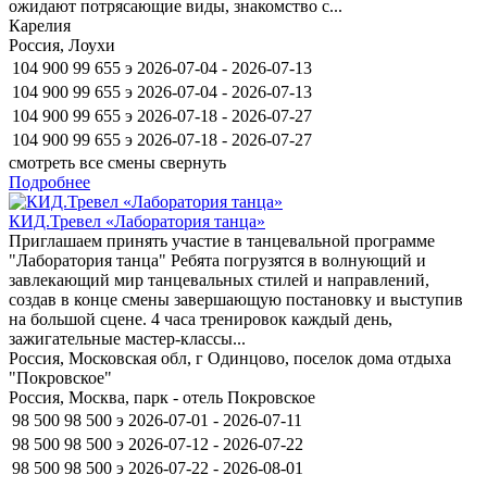
ожидают потрясающие виды, знакомство с...
Карелия
Россия, Лоухи
104 900
99 655
э
2026-07-04 - 2026-07-13
104 900
99 655
э
2026-07-04 - 2026-07-13
104 900
99 655
э
2026-07-18 - 2026-07-27
104 900
99 655
э
2026-07-18 - 2026-07-27
смотреть все смены
свернуть
Подробнее
КИД.Тревел «Лаборатория танца»
Приглашаем принять участие в танцевальной программе
"Лаборатория танца" Ребята погрузятся в волнующий и
завлекающий мир танцевальных стилей и направлений,
создав в конце смены завершающую постановку и выступив
на большой сцене. 4 часа тренировок каждый день,
зажигательные мастер-классы...
Россия, Московская обл, г Одинцово, поселок дома отдыха
"Покровское"
Россия, Москва, парк - отель Покровское
98 500
98 500
э
2026-07-01 - 2026-07-11
98 500
98 500
э
2026-07-12 - 2026-07-22
98 500
98 500
э
2026-07-22 - 2026-08-01