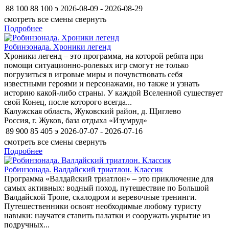
88 100
88 100
э
2026-08-09 - 2026-08-29
смотреть все смены
свернуть
Подробнее
Робинзонада. Хроники легенд
Хроники легенд – это программа, на которой ребята при
помощи ситуационно-ролевых игр смогут не только
погрузиться в игровые миры и почувствовать себя
известными героями и персонажами, но также и узнать
историю какой-либо страны. У каждой Вселенной существует
свой Конец, после которого всегда...
Калужская область, Жуковский район, д. Щиглево
Россия, г. Жуков, база отдыха «Изумруд»
89 900
85 405
э
2026-07-07 - 2026-07-16
смотреть все смены
свернуть
Подробнее
Робинзонада. Валдайский триатлон. Классик
Программа «Валдайский триатлон» – это приключение для
самых активных: водный поход, путешествие по Большой
Валдайской Тропе, скалодром и веревочные тренинги.
Путешественники освоят необходимые любому туристу
навыки: научатся ставить палатки и сооружать укрытие из
подручных...