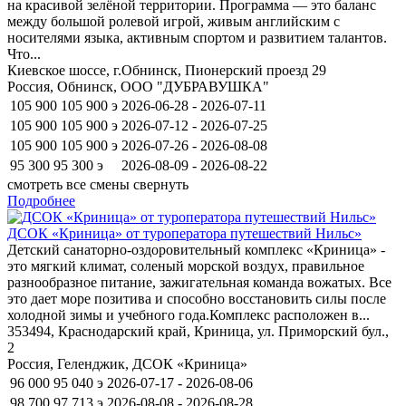
на красивой зелёной территории. Программа — это баланс
между большой ролевой игрой, живым английским с
носителями языка, активным спортом и развитием талантов.
Что...
Киевское шоссе, г.Обнинск, Пионерский проезд 29
Россия, Обнинск, ООО "ДУБРАВУШКА"
105 900
105 900
э
2026-06-28 - 2026-07-11
105 900
105 900
э
2026-07-12 - 2026-07-25
105 900
105 900
э
2026-07-26 - 2026-08-08
95 300
95 300
э
2026-08-09 - 2026-08-22
смотреть все смены
свернуть
Подробнее
ДСОК «Криница» от туроператора путешествий Нильс»
Детский санаторно-оздоровительный комплекс «Криница» -
это мягкий климат, соленый морской воздух, правильное
разнообразное питание, зажигательная команда вожатых. Все
это дает море позитива и способно восстановить силы после
холодной зимы и учебного года.Комплекс расположен в...
353494, Краснодарский край, Криница, ул. Приморский бул.,
2
Россия, Геленджик, ДСОК «Криница»
96 000
95 040
э
2026-07-17 - 2026-08-06
98 700
97 713
э
2026-08-08 - 2026-08-28