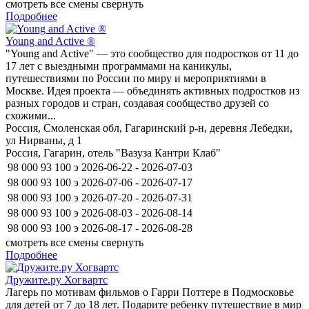
смотреть все смены
свернуть
Подробнее
Young and Active ®
"Young and Active" — это сообщество для подростков от 11 до
17 лет с выездными программами на каникулы,
путешествиями по России по миру и мероприятиями в
Москве. Идея проекта — объединять активных подростков из
разных городов и стран, создавая сообщество друзей со
схожими...
Россия, Смоленская обл, Гагаринский р-н, деревня Лебедки,
ул Нирваны, д 1
Россия, Гагарин, отель "Вазуза Кантри Клаб"
98 000
93 100
э
2026-06-22 - 2026-07-03
98 000
93 100
э
2026-07-06 - 2026-07-17
98 000
93 100
э
2026-07-20 - 2026-07-31
98 000
93 100
э
2026-08-03 - 2026-08-14
98 000
93 100
э
2026-08-17 - 2026-08-28
смотреть все смены
свернуть
Подробнее
Дружите.ру Хогвартс
Лагерь по мотивам фильмов о Гарри Поттере в Подмосковье
для детей от 7 до 18 лет. Подарите ребенку путешествие в мир