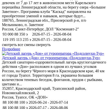
девочек от 7 до 17 лет в живописном месте Карельского
перешейка Ленинградской области, на берегу озера «Большое
Заветное». Программа клуба "Каскад" направлена на
приобретение умений и навыков, которые будут...
188765, Ленинградская обл., Приозерский р-н, п/о
Мельниково, п. Заветное
Россия, Санкт-Петербург, ДОЛ "Космонавт-2"
93 000
88 350
э
2026-07-15 - 2026-08-04
119 195
113 235
э
2026-07-15 - 2026-08-04
смотреть все смены
свернуть
Подробнее
Детский лагерь «Дон» от туроператора «Подсолнухи-Тур»
Детский санаторно-оздоровительный лагерь круглогодичного
действия «Дон» расположен в одном из лучших уголков
России, на берегу Чёрного моря в Краснодарском крае, 40 км
от города Туапсе. Территория 8 га. украшена большим
количеством теневых беседок, фонтанов, прудов с рыбками,
цветами и...
352857, Краснодарский край, Туапсинский район,
Новомихайловский, 2
Россия, Туапсе, ОК «ДОН»
88 100
88 100
э
2026-06-24 - 2026-07-14
88 100
88 100
э
2026-07-17 - 2026-08-06