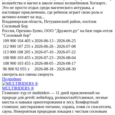
волшебства и магии в школе юных волшебников Хогвартс.
Это не просто отдых среди магического антуража, а
настоящее приключение, где ребенок играет свою роль и
активно влияет на ход...
Владимирская область, Петушинский район, посёлок
Сосновый Бор
Россия, Орехово-Зуево, ООО "Дружите.ру" на базе парк-отеля
"Сосновый бор"
109 900
104 405
э
2026-06-13 - 2026-06-25
112 900
107 255
э
2026-06-26 - 2026-07-08
113 900
108 205
э
2026-07-10 - 2026-07-22
108 900
103 455
э
2026-07-23 - 2026-08-04
108 900
103 455
э
2026-08-05 - 2026-08-17
96 900
92 055
э
2026-08-18 - 2026-08-30
смотреть все смены
свернуть
Подробнее
MULTIRIDERS ®
Глэмпинг-тур от multiriders — 11 дней приключений на
природе для детей: вейкборд, ролики/скейт/самокат, лесные
квесты и навыки ориентирования в лесу. Комфортный
глэмпинг, шестиразовое питание, охрана, пляж со спасателем,
сауна. Невероятная природная локация с чистым сосновым