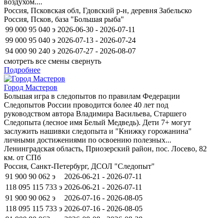
воздухом....
Россия, Псковская обл, Гдовский р-н, деревня Забельско
Россия, Псков, база "Большая рыба"
99 000
95 040
э
2026-06-30 - 2026-07-11
99 000
95 040
э
2026-07-13 - 2026-07-24
94 000
90 240
э
2026-07-27 - 2026-08-07
смотреть все смены
свернуть
Подробнее
Город Мастеров
Большая игра в следопытов по правилам Федерации
Следопытов России проводится более 40 лет под
руководством автора Владимира Васильева, Старшего
Следопыта (лесное имя Белый Медведь). Дети 7+ могут
заслужить нашивки следопыта и "Книжку горожанина"
личными достижениями по освоению полезных...
Ленинградская область, Приозерский район, пос. Лосево, 82
км. от СПб
Россия, Санкт-Петербург, ДСОЛ "Следопыт"
91 900
90 062
э
2026-06-21 - 2026-07-11
118 095
115 733
э
2026-06-21 - 2026-07-11
91 900
90 062
э
2026-07-16 - 2026-08-05
118 095
115 733
э
2026-07-16 - 2026-08-05