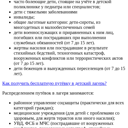
часто болеющие дети, стоящие на учёте в детской
поликлинике у педиатра или специалистов;
дети с тяжелыми заболеваниями
инвалиды;
общие льготные категории: дети-сироты, из
многодетных и малообеспеченных семей
дети военнослужащих и приравненных к ним лиц,
погибших или пострадавших при выполнении
служебных обязанностей (от 7 до 15 лет).
жертвы насилия или пострадавшие в результате
стихийных бедствий, техногенных катастроф,
вооруженных конфликтов или террористических актов
(от 7 до 15 лет).
дети беженцев и вынужденных переселенцев (от 7 до 15
лет).
Как получить бесплатную путёвку в детский лагерь?
Распределением путёвок в лагеря занимаются:
районное управление соцзащиты (практически для всех
категорий граждан);
медицинские учреждения (для детей с проблемами со
здоровьем, для жертв терактов или иного насилия);
УВД, ФСБ и МЧС (пострадавшие от вооруженных