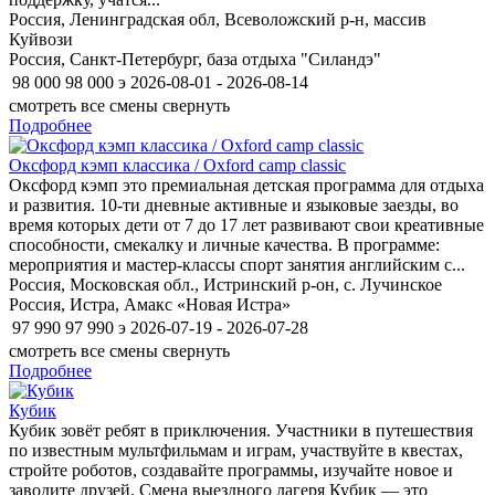
Россия, Ленинградская обл, Всеволожский р-н, массив
Куйвози
Россия, Санкт-Петербург, база отдыха "Силандэ"
98 000
98 000
э
2026-08-01 - 2026-08-14
смотреть все смены
свернуть
Подробнее
Оксфорд кэмп классика / Oxford camp classiс
Оксфорд кэмп это премиальная детская программа для отдыха
и развития. 10-ти дневные активные и языковые заезды, во
время которых дети от 7 до 17 лет развивают свои креативные
способности, смекалку и личные качества. В программе:
мероприятия и мастер-классы спорт занятия английским с...
Россия, Московская обл., Истринский р-он, с. Лучинское
Россия, Истра, Амакс «‎Новая Истра»
97 990
97 990
э
2026-07-19 - 2026-07-28
смотреть все смены
свернуть
Подробнее
Кубик
Кубик зовёт ребят в приключения. Участники в путешествия
по известным мультфильмам и играм, участвуйте в квестах,
стройте роботов, создавайте программы, изучайте новое и
заводите друзей. Смена выездного лагеря Кубик — это