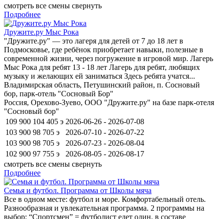
смотреть все смены
свернуть
Подробнее
Дружите.ру Мыс Рока
"Дружите.ру" — это лагеря для детей от 7 до 18 лет в
Подмосковье, где ребёнок приобретает навыки, полезные в
современной жизни, через погружение в игровой мир. Лагерь
Мыс Рока для ребят 13 - 18 лет Лагерь для ребят, любящих
музыку и желающих ей заниматься Здесь ребята учатся...
Владимирская область, Петушинский район, п. Сосновый
бор, парк-отель "Сосновый Бор"
Россия, Орехово-Зуево, ООО "Дружите.ру" на базе парк-отеля
"Сосновый бор"
109 900
104 405
э
2026-06-26 - 2026-07-08
103 900
98 705
э
2026-07-10 - 2026-07-22
103 900
98 705
э
2026-07-23 - 2026-08-04
102 900
97 755
э
2026-08-05 - 2026-08-17
смотреть все смены
свернуть
Подробнее
Семья и футбол. Программа от Школы мяча
Все в одном месте: футбол и море. Комфортабельный отель.
Разнообразная и увлекательная программа. 2 программы на
выбор: “Спортсмен” = футболист едет один, в составе