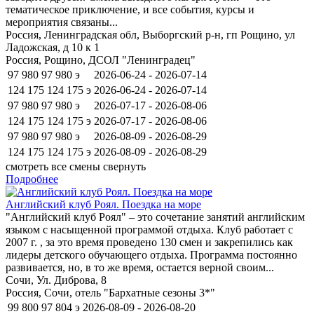
тематическое приключение, и все события, курсы и
мероприятия связаны...
Россия, Ленинградская обл, Выборгский р-н, гп Рощино, ул
Ладожская, д 10 к 1
Россия, Рощино, ДСОЛ "Ленинградец"
97 980
97 980
э
2026-06-24 - 2026-07-14
124 175
124 175
э
2026-06-24 - 2026-07-14
97 980
97 980
э
2026-07-17 - 2026-08-06
124 175
124 175
э
2026-07-17 - 2026-08-06
97 980
97 980
э
2026-08-09 - 2026-08-29
124 175
124 175
э
2026-08-09 - 2026-08-29
смотреть все смены
свернуть
Подробнее
Английский клуб Роял. Поездка на море
"Английский клуб Роял" – это сочетание занятий английским
языком с насыщенной программой отдыха. Клуб работает с
2007 г. , за это время проведено 130 смен и закрепились как
лидеры детского обучающего отдыха. Программа постоянно
развивается, но, в то же время, остается верной своим...
Сочи, Ул. Диброва, 8
Россия, Сочи, отель "Бархатные сезоны 3*"
99 800
97 804
э
2026-08-09 - 2026-08-20