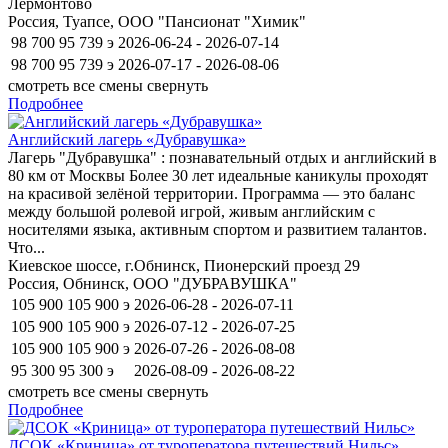
Лермонтово
Россия, Туапсе, ООО "Пансионат "Химик"
98 700
95 739
э
2026-06-24 - 2026-07-14
98 700
95 739
э
2026-07-17 - 2026-08-06
смотреть все смены
свернуть
Подробнее
Английский лагерь «Дубравушка»
Лагерь "Дубравушка" : познавательный отдых и английский в
80 км от Москвы Более 30 лет идеальные каникулы проходят
на красивой зелёной территории. Программа — это баланс
между большой ролевой игрой, живым английским с
носителями языка, активным спортом и развитием талантов.
Что...
Киевское шоссе, г.Обнинск, Пионерский проезд 29
Россия, Обнинск, ООО "ДУБРАВУШКА"
105 900
105 900
э
2026-06-28 - 2026-07-11
105 900
105 900
э
2026-07-12 - 2026-07-25
105 900
105 900
э
2026-07-26 - 2026-08-08
95 300
95 300
э
2026-08-09 - 2026-08-22
смотреть все смены
свернуть
Подробнее
ДСОК «Криница» от туроператора путешествий Нильс»