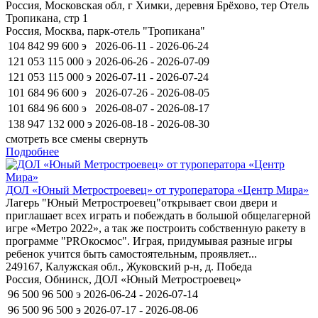
Россия, Московская обл, г Химки, деревня Брёхово, тер Отель
Тропикана, стр 1
Россия, Москва, парк-отель "Тропикана"
104 842
99 600
э
2026-06-11 - 2026-06-24
121 053
115 000
э
2026-06-26 - 2026-07-09
121 053
115 000
э
2026-07-11 - 2026-07-24
101 684
96 600
э
2026-07-26 - 2026-08-05
101 684
96 600
э
2026-08-07 - 2026-08-17
138 947
132 000
э
2026-08-18 - 2026-08-30
смотреть все смены
свернуть
Подробнее
ДОЛ «Юный Метростроевец» от туроператора «Центр Мира»
Лагерь "Юный Метростроевец"открывает свои двери и
приглашает всех играть и побеждать в большой общелагерной
игре «Метро 2022», а так же построить собственную ракету в
программе "PROкосмос". Играя, придумывая разные игры
ребенок учится быть самостоятельным, проявляет...
249167, Калужская обл., Жуковский р-н, д. Победа
Россия, Обнинск, ДОЛ «Юный Метростроевец»
96 500
96 500
э
2026-06-24 - 2026-07-14
96 500
96 500
э
2026-07-17 - 2026-08-06