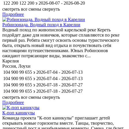
122 200
122 200
э
2026-08-07 - 2026-08-20
смотреть все смены
свернуть
Подробнее
Робинзонада. Водный поход в Карелии
Водный поход по живописной карельской реке Кереть
подойдет даже для новичков, которые сплавляются по реке
первый раз. Ребята смогут освоить основы туристического
быта, открыть новый вид отдыха и почувствовать себя
настоящими путешественниками. Юных Робинзонов
ожидают потрясающие виды, знакомство с...
Карелия
Россия, Лоухи
104 900
99 655
э
2026-07-04 - 2026-07-13
104 900
99 655
э
2026-07-04 - 2026-07-13
104 900
99 655
э
2026-07-18 - 2026-07-27
104 900
99 655
э
2026-07-18 - 2026-07-27
смотреть все смены
свернуть
Подробнее
К-поп каникулы
Команда проекта "К-поп каникулы" приглашает детей
открывать новые горизонты вместе. Танцы, творчество,
личностный рост и незабываемые моменты. Смена, где будет