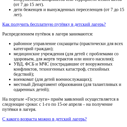
(от 7 до 15 лет).
дети беженцев и вынужденных переселенцев (от 7 до 15
лет).
Как получить бесплатную путёвку в детский лагерь?
Распределением путёвок в лагеря занимаются:
районное управление соцзащиты (практически для всех
категорий граждан);
медицинские учреждения (для детей с проблемами со
здоровьем, для жертв терактов или иного насилия);
УВД, ФСБ и МЧС (пострадавшие от вооруженных
конфликтов, техногенных катастроф, стихийных
бедствий);
военкомат (для детей военнослужащих);
местный Департамент образования (для талантливых и
одаренных детей);
На портале «Госуслуги» приём заявлений осуществляется в
следующие сроки: с 1-го по 15-ое апреля – на получение
путёвки в лагеря.
С какого возраста можно в детский лагерь?