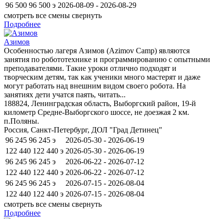
96 500
96 500
э
2026-08-09 - 2026-08-29
смотреть все смены
свернуть
Подробнее
Азимов
Особенностью лагеря Азимов (Azimov Camp) являются
занятия по робототехнике и программированию с опытными
преподавателями. Такие уроки отлично подходят и
творческим детям, так как ученики много мастерят и даже
могут работать над внешним видом своего робота. На
занятиях дети учатся паять, читать...
188824, Ленинградская область, Выборгский район, 19-й
километр Средне-Выборгского шоссе, не доезжая 2 км.
п.Поляны.
Россия, Санкт-Петербург, ДОЛ "Град Детинец"
96 245
96 245
э
2026-05-30 - 2026-06-19
122 440
122 440
э
2026-05-30 - 2026-06-19
96 245
96 245
э
2026-06-22 - 2026-07-12
122 440
122 440
э
2026-06-22 - 2026-07-12
96 245
96 245
э
2026-07-15 - 2026-08-04
122 440
122 440
э
2026-07-15 - 2026-08-04
смотреть все смены
свернуть
Подробнее