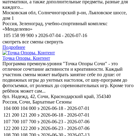
математики, а также дополнительные предметы, разные для
каждого...
Московская обл, Солнечногорский р-он, Льяловское шоссе,
дом 1
Россия, Зеленоград, учебно-спортивный комплекс
«Менделеево»
105 158
99 900
э
2026-07-04 - 2026-07-16
смотреть все смены
свернуть
Подробнее
Точка Опоры. Контент
Программа премиум-уровня "Точка Опоры Сочи" - это
отличное сочетание активности и креативности. Каждый
участник смены может выбрать занятие себе по душе: от
подвижных игры до уютных настолок, от шоу-программ до
фотосъемки, от ролевых до соревновательных игр. Кроме того
ребёнок может сам...
бул. Надежд, 42, Сочи, Краснодарский край, 354340
Россия, Сочи, Бархатные Сезоны
104 000
104 000
э
2026-06-18 - 2026-07-01
121 200
121 200
э
2026-06-18 - 2026-07-01
107 700
107 700
э
2026-06-23 - 2026-07-06
122 200
122 200
э
2026-06-23 - 2026-07-06
108 700
108 700
э
2026-06-30 - 2026-07-13