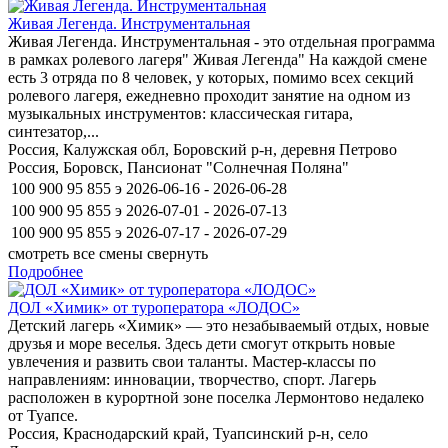
Живая Легенда. Инструментальная
Живая Легенда. Инструментальная - это отдельная программа
в рамках ролевого лагеря" Живая Легенда" На каждой смене
есть 3 отряда по 8 человек, у которых, помимо всех секций
ролевого лагеря, ежедневно проходит занятие на одном из
музыкальных инструментов: классическая гитара,
синтезатор,...
Россия, Калужская обл, Боровский р-н, деревня Петрово
Россия, Боровск, Пансионат "Солнечная Поляна"
100 900
95 855
э
2026-06-16 - 2026-06-28
100 900
95 855
э
2026-07-01 - 2026-07-13
100 900
95 855
э
2026-07-17 - 2026-07-29
смотреть все смены
свернуть
Подробнее
ДОЛ «Химик» от туроператора «ЛОДОС»
Детский лагерь «Химик» — это незабываемый отдых, новые
друзья и море веселья. Здесь дети смогут открыть новые
увлечения и развить свои таланты. Мастер-классы по
направлениям: инновации, творчество, спорт. Лагерь
расположен в курортной зоне поселка Лермонтово недалеко
от Туапсе.
Россия, Краснодарский край, Туапсинский р-н, село