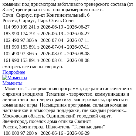
команды под присмотром заботливого тренерского состава (от
8 лет) тренироваться на полноразмерном поле с...
Сочи, Сириус, пр-кт Континентальный, 6
Россия, Сириус, Парк Отель Сочи
114 990
109 241
э
2026-06-19 - 2026-06-27
183 990
174 791
э
2026-06-19 - 2026-06-27
102 490
97 366
э
2026-07-04 - 2026-07-11
161 990
153 891
э
2026-07-04 - 2026-07-11
102 490
97 366
э
2026-08-01 - 2026-08-08
161 990
153 891
э
2026-08-01 - 2026-08-08
смотреть все смены
свернуть
Подробнее
Моменты
"Моменты" - современная программа, где развитие сочетается
с яркими эмоциями. Тематика - творчество, коммуникация и
личностный рост через практику: мастер-классы, проекты и
командные игры. Насыщенная программа, сильная команда
наставников и атмосфера поддержки, где каждый ребёнок...
Московская область, Одинцовский городской округ,
Звенигород, поселок дома отдыха Связист
Россия, Звенигород, Шале-отель "Таежные дачи"
108 000
97 200
э
2026-06-16 - 2026-06-29