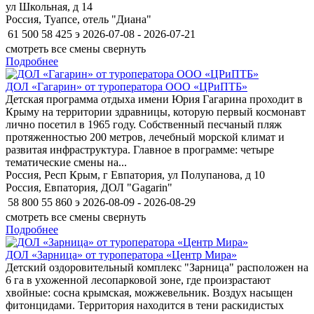
ул Школьная, д 14
Россия, Туапсе, отель "Диана"
61 500
58 425
э
2026-07-08 - 2026-07-21
смотреть все смены
свернуть
Подробнее
ДОЛ «Гагарин» от туроператора ООО «ЦРиПТБ»
Детская программа отдыха имени Юрия Гагарина проходит в
Крыму на территории здравницы, которую первый космонавт
лично посетил в 1965 году. Собственный песчаный пляж
протяженностью 200 метров, лечебный морской климат и
развитая инфраструктура. Главное в программе: четыре
тематические смены на...
Россия, Респ Крым, г Евпатория, ул Полупанова, д 10
Россия, Евпатория, ДОЛ "Gagarin"
58 800
55 860
э
2026-08-09 - 2026-08-29
смотреть все смены
свернуть
Подробнее
ДОЛ «Зарница» от туроператора «Центр Мира»
Детский оздоровительный комплекс "Зарница" расположен на
6 га в ухоженной лесопарковой зоне, где произрастают
хвойные: сосна крымская, можжевельник. Воздух насыщен
фитонцидами. Территория находится в тени раскидистых