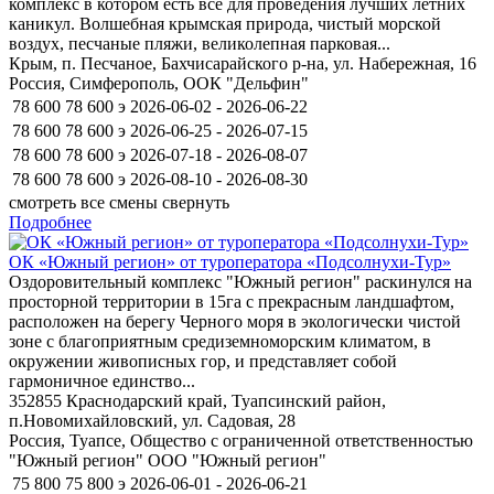
комплекс в котором есть всё для проведения лучших летних
каникул. Волшебная крымская природа, чистый морской
воздух, песчаные пляжи, великолепная парковая...
Крым, п. Песчаное, Бахчисарайского р-на, ул. Набережная, 16
Россия, Симферополь, ООК "Дельфин"
78 600
78 600
э
2026-06-02 - 2026-06-22
78 600
78 600
э
2026-06-25 - 2026-07-15
78 600
78 600
э
2026-07-18 - 2026-08-07
78 600
78 600
э
2026-08-10 - 2026-08-30
смотреть все смены
свернуть
Подробнее
ОК «Южный регион» от туроператора «Подсолнухи-Тур»
Оздоровительный комплекс "Южный регион" раскинулся на
просторной территории в 15га с прекрасным ландшафтом,
расположен на берегу Черного моря в экологически чистой
зоне с благоприятным средиземноморским климатом, в
окружении живописных гор, и представляет собой
гармоничное единство...
352855 Краснодарский край, Туапсинский район,
п.Новомихайловский, ул. Садовая, 28
Россия, Туапсе, Общество с ограниченной ответственностью
"Южный регион" ООО "Южный регион"
75 800
75 800
э
2026-06-01 - 2026-06-21