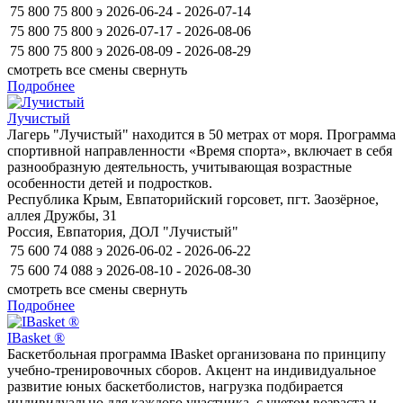
75 800
75 800
э
2026-06-24 - 2026-07-14
75 800
75 800
э
2026-07-17 - 2026-08-06
75 800
75 800
э
2026-08-09 - 2026-08-29
смотреть все смены
свернуть
Подробнее
Лучистый
Лагерь "Лучистый" находится в 50 метрах от моря. Программа
спортивной направленности «Время спорта», включает в себя
разнообразную деятельность, учитывающая возрастные
особенности детей и подростков.
Республика Крым, Евпаторийский горсовет, пгт. Заозёрное,
аллея Дружбы, 31
Россия, Евпатория, ДОЛ "Лучистый"
75 600
74 088
э
2026-06-02 - 2026-06-22
75 600
74 088
э
2026-08-10 - 2026-08-30
смотреть все смены
свернуть
Подробнее
IBasket ®
Баскетбольная программа IBasket организована по принципу
учебно-тренировочных сборов. Акцент на индивидуальное
развитие юных баскетболистов, нагрузка подбирается
индивидуально для каждого участника, с учетом возраста и