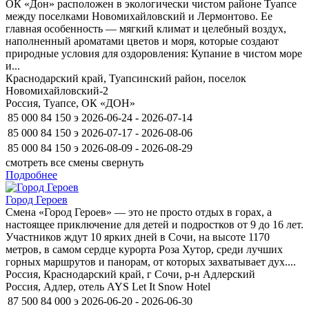
ОК «Дон» расположен в экологически чистом районе Туапсе
между поселками Новомихайловский и Лермонтово. Ее
главная особенность — мягкий климат и целебный воздух,
наполненный ароматами цветов и моря, которые создают
природные условия для оздоровления: Купание в чистом море
и...
Краснодарский край, Туапсинский район, поселок
Новомихайловский-2
Россия, Туапсе, ОК «ДОН»
85 000
84 150
э
2026-06-24 - 2026-07-14
85 000
84 150
э
2026-07-17 - 2026-08-06
85 000
84 150
э
2026-08-09 - 2026-08-29
смотреть все смены
свернуть
Подробнее
Город Героев
Смена «Город Героев» — это не просто отдых в горах, а
настоящее приключение для детей и подростков от 9 до 16 лет.
Участников ждут 10 ярких дней в Сочи, на высоте 1170
метров, в самом сердце курорта Роза Хутор, среди лучших
горных маршрутов и панорам, от которых захватывает дух....
Россия, Краснодарский край, г Сочи, р-н Адлерский
Россия, Адлер, отель AYS Let It Snow Hotel
87 500
84 000
э
2026-06-20 - 2026-06-30