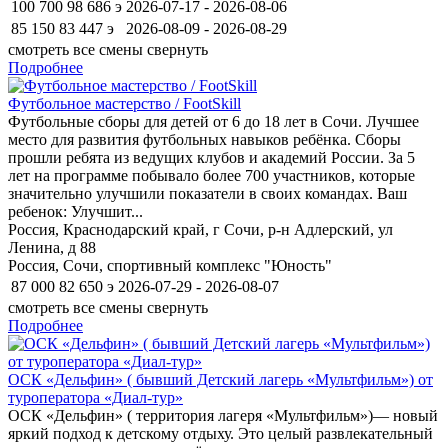
100 700
98 686
э
2026-07-17 - 2026-08-06
85 150
83 447
э
2026-08-09 - 2026-08-29
смотреть все смены
свернуть
Подробнее
Футбольное мастерство / FootSkill
Футбольные сборы для детей от 6 до 18 лет в Сочи. Лучшее
место для развития футбольных навыков ребёнка. Сборы
прошли ребята из ведущих клубов и академий России. За 5
лет на программе побывало более 700 участников, которые
значительно улучшили показатели в своих командах. Ваш
ребенок: Улучшит...
Россия, Краснодарский край, г Сочи, р-н Адлерский, ул
Ленина, д 88
Россия, Сочи, спортивный комплекс "Юность"
87 000
82 650
э
2026-07-29 - 2026-08-07
смотреть все смены
свернуть
Подробнее
ОСК «Дельфин» ( бывший Детский лагерь «Мультфильм») от
туроператора «Диал-тур»
ОСК «Дельфин» ( территория лагеря «Мультфильм»)— новый
яркий подход к детскому отдыху. Это целый развлекательный