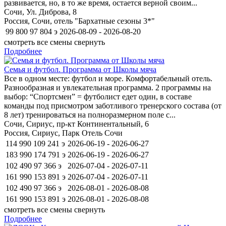
развивается, но, в то же время, остается верной своим...
Сочи, Ул. Диброва, 8
Россия, Сочи, отель "Бархатные сезоны 3*"
99 800
97 804
э
2026-08-09 - 2026-08-20
смотреть все смены
свернуть
Подробнее
Семья и футбол. Программа от Школы мяча
Все в одном месте: футбол и море. Комфортабельный отель.
Разнообразная и увлекательная программа. 2 программы на
выбор: “Спортсмен” = футболист едет один, в составе
команды под присмотром заботливого тренерского состава (от
8 лет) тренироваться на полноразмерном поле с...
Сочи, Сириус, пр-кт Континентальный, 6
Россия, Сириус, Парк Отель Сочи
114 990
109 241
э
2026-06-19 - 2026-06-27
183 990
174 791
э
2026-06-19 - 2026-06-27
102 490
97 366
э
2026-07-04 - 2026-07-11
161 990
153 891
э
2026-07-04 - 2026-07-11
102 490
97 366
э
2026-08-01 - 2026-08-08
161 990
153 891
э
2026-08-01 - 2026-08-08
смотреть все смены
свернуть
Подробнее