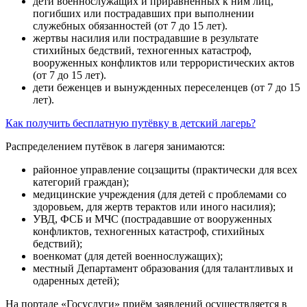
дети военнослужащих и приравненных к ним лиц,
погибших или пострадавших при выполнении
служебных обязанностей (от 7 до 15 лет).
жертвы насилия или пострадавшие в результате
стихийных бедствий, техногенных катастроф,
вооруженных конфликтов или террористических актов
(от 7 до 15 лет).
дети беженцев и вынужденных переселенцев (от 7 до 15
лет).
Как получить бесплатную путёвку в детский лагерь?
Распределением путёвок в лагеря занимаются:
районное управление соцзащиты (практически для всех
категорий граждан);
медицинские учреждения (для детей с проблемами со
здоровьем, для жертв терактов или иного насилия);
УВД, ФСБ и МЧС (пострадавшие от вооруженных
конфликтов, техногенных катастроф, стихийных
бедствий);
военкомат (для детей военнослужащих);
местный Департамент образования (для талантливых и
одаренных детей);
На портале «Госуслуги» приём заявлений осуществляется в