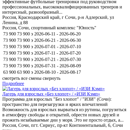
эффективные футбольные тренировки под руководством
профессиональных, высококвалифицированных тренеров и
интересный, разнообразный...
Россия, Краснодарский край, г Сочи, р-н Адлерский, ул
Ленина, д 88
Россия, Сочи, спортивный комплекс "Юность"
73 900
73 900
э
2026-06-11 - 2026-06-20
73 900
73 900
э
2026-06-21 - 2026-06-30
73 900
73 900
э
2026-07-01 - 2026-07-10
73 900
73 900
э
2026-07-11 - 2026-07-20
73 900
73 900
э
2026-07-21 - 2026-07-30
73 900
73 900
э
2026-07-31 - 2026-08-09
63 900
63 900
э
2026-08-10 - 2026-08-17
смотреть все смены
свернуть
Подробнее
Лагерь для взрослых «Без хлопот» / «ИЗИ Кэмп»
Программа для взрослых "Без хлопот" / "ИЗИ" (Сочи):
пространство для перезагрузки и ярких впечатлений
Возможность для взрослых вырваться из рутины, погрузиться
в атмосферу свободы и открытий, обрести новых друзей и
прожить незабываемые дни у моря. Это не просто отдых, а...
Россия, Сочи, пгт. Сириус, пр-кт Континентальный, 6, Сочи