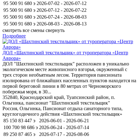
95 500
91 680
э
2026-07-02 - 2026-07-12
95 500
91 680
э
2026-07-12 - 2026-07-22
95 500
91 680
э
2026-07-24 - 2026-08-03
95 500
91 680
э
2026-08-03 - 2026-08-13
смотреть все смены
свернуть
Подробнее
ДОЛ «Шахтинский текстильщик» от туроператора «Центр
Аврора»
ДОЛ "Шахтинский текстильщик" расположен в уникально
экологическом месте живописного взгорья, окруженный с
трех сторон необъятным лесом. Территория пансионата
изолирована от ближайших населенных пунктов находится на
первой береговой линии в 80 метрах от Черноморского
побережья моря, в 30...
352840, Краснодарский край, Туапсинский район, п.
Ольгинка, пансионат "Шахтинский текстильщик"
Россия, Ольгинка, Пансионат отдыха санаторного типа,
круглогодичного действия «Шахтинский текстильщик»
85 150
83 447
э
2026-06-01 - 2026-06-21
100 700
98 686
э
2026-06-24 - 2026-07-14
89 250
87 465
э
2026-07-17 - 2026-08-06