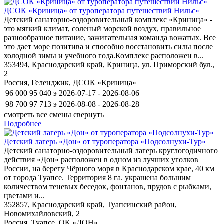
ДСОК «Криница» от туроператора путешествий Нильс»
Детский санаторно-оздоровительный комплекс «Криница» -
это мягкий климат, соленый морской воздух, правильное
разнообразное питание, зажигательная команда вожатых. Все
это дает море позитива и способно восстановить силы после
холодной зимы и учебного года.Комплекс расположен в...
353494, Краснодарский край, Криница, ул. Приморский бул.,
2
Россия, Геленджик, ДСОК «Криница»
96 000
95 040
э
2026-07-17 - 2026-08-06
98 700
97 713
э
2026-08-08 - 2026-08-28
смотреть все смены
свернуть
Подробнее
Детский лагерь «Дон» от туроператора «Подсолнухи-Тур»
Детский санаторно-оздоровительный лагерь круглогодичного
действия «Дон» расположен в одном из лучших уголков
России, на берегу Чёрного моря в Краснодарском крае, 40 км
от города Туапсе. Территория 8 га. украшена большим
количеством теневых беседок, фонтанов, прудов с рыбками,
цветами и...
352857, Краснодарский край, Туапсинский район,
Новомихайловский, 2
Россия, Туапсе, ОК «ДОН»