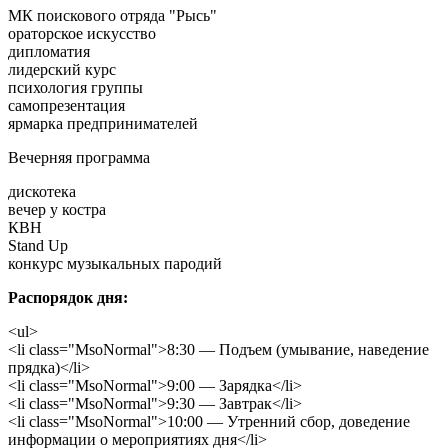
МК поискового отряда "Рысь"
ораторское искусство
дипломатия
лидерский курс
психология группы
самопрезентация
ярмарка предпринимателей
Вечерняя программа
дискотека
вечер у костра
КВН
Stand Up
конкурс музыкальных пародий
Распорядок дня:
<ul>
<li class="MsoNormal">8:30 — Подъем (умывание, наведение
прядка)</li>
<li class="MsoNormal">9:00 — Зарядка</li>
<li class="MsoNormal">9:30 — Завтрак</li>
<li class="MsoNormal">10:00 — Утренний сбор, доведение
информации о мероприятиях дня</li>