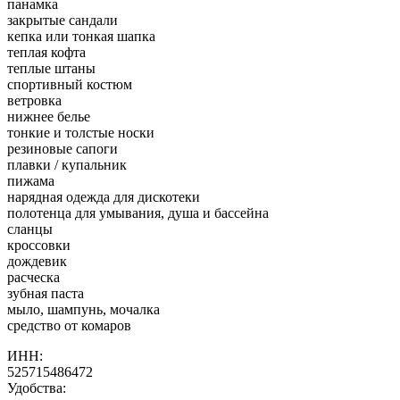
панамка
закрытые сандали
кепка или тонкая шапка
теплая кофта
теплые штаны
спортивный костюм
ветровка
нижнее белье
тонкие и толстые носки
резиновые сапоги
плавки / купальник
пижама
нарядная одежда для дискотеки
полотенца для умывания, душа и бассейна
сланцы
кроссовки
дождевик
расческа
зубная паста
мыло, шампунь, мочалка
средство от комаров
ИНН:
525715486472
Удобства: