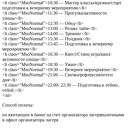
<li class="MsoNormal">10:30 — Мастер классы/кружки/старт
подготовки к вечернему мероприятию</li>
<li class="MsoNormal">11:30 — Прогулка/активности
улицы</li>
<li class="MsoNormal">12:30 — Обед</li>
<li class="MsoNormal">13:00 — Релакс тайм</li>
<li class="MsoNormal">14:00 — Тренинг</li>
<li class="MsoNormal">15:30 — Полдник</li>
<li class="MsoNormal">15:45 — Подготовка к вечернему
мероприятию</li>
<li class="MsoNormal">16:30 — Квест/Станц игра/квиз/
активности улицы</li>
<li class="MsoNormal">18:30 — Ужин</li>
<li class="MsoNormal">19:30 — Вечернее мероприятие</li>
<li class="MsoNormal">21:00 — Свечка/рефлексия/итоги
дня</li>
<li class="MsoNormal">22:00- 22:30 — Подготовка к отбою,
отбой.</li>
</ul>
Способ оплаты:
по квитанции в банке на счет организатора лагеряналичными
в офисе организатора лагеря