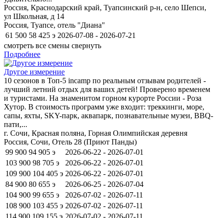
Россия, Краснодарский край, Туапсинский р-н, село Шепси,
ул Школьная, д 14
Россия, Туапсе, отель "Диана"
61 500
58 425
э
2026-07-08 - 2026-07-21
смотреть все смены
свернуть
Подробнее
Другое измерение
10 сезонов в Топ-5 incamp по реальным отзывам родителей -
лучший летний отдых для ваших детей! Проверено временем
и туристами. На знаменитом горном курорте России - Роза
Хутор. В стоимость программ уже входит: треккинги, море,
сапы, яхты, SKY-парк, аквапарк, познавательные музеи, BBQ-
пати,...
г. Сочи, Красная поляна, Горная Олимпийская деревня
Россия, Сочи, Отель 28 (Приют Панды)
99 900
94 905
э
2026-06-22 - 2026-07-01
103 900
98 705
э
2026-06-22 - 2026-07-01
109 900
104 405
э
2026-06-22 - 2026-07-01
84 900
80 655
э
2026-06-25 - 2026-07-04
104 900
99 655
э
2026-07-02 - 2026-07-11
108 900
103 455
э
2026-07-02 - 2026-07-11
114 900
109 155
э
2026-07-02 - 2026-07-11