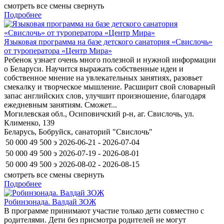
смотреть все смены
свернуть
Подробнее
Языковая программа на базе детского санатория «Свислочь»
от туроператора «Центр Мира»
Ребенок узнает очень много полезной и нужной информации
о Беларуси. Научится выражать собственные идеи и
собственное мнение на увлекательных занятиях, разовьет
смекалку и творческое мышление. Расширит свой словарный
запас английских слов, улучшит произношение, благодаря
ежедневным занятиям. Сможет...
Могилевская обл., Осиповичский р-н, аг. Свислочь, ул.
Клименко, 139
Беларусь, Бобруйск, санаторий "Свислочь"
50 000
49 500
э
2026-06-21 - 2026-07-04
50 000
49 500
э
2026-07-19 - 2026-08-01
50 000
49 500
э
2026-08-02 - 2026-08-15
смотреть все смены
свернуть
Подробнее
Робинзонада. Валдай ЗОЖ
В программе принимают участие только дети совместно с
родителями. Дети без присмотра родителей не могут