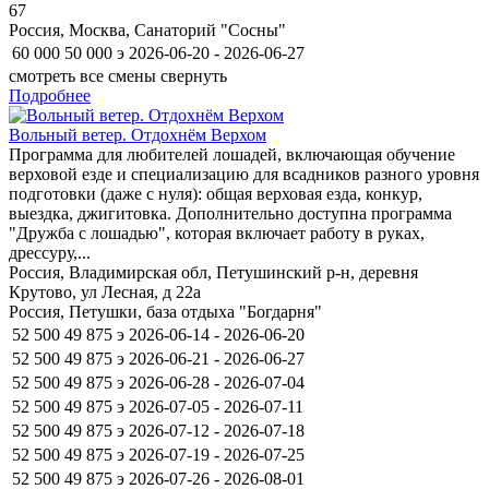
67
Россия, Москва, Санаторий "Сосны"
60 000
50 000
э
2026-06-20 - 2026-06-27
смотреть все смены
свернуть
Подробнее
Вольный ветер. Отдохнём Верхом
Программа для любителей лошадей, включающая обучение
верховой езде и специализацию для всадников разного уровня
подготовки (даже с нуля): общая верховая езда, конкур,
выездка, джигитовка. Дополнительно доступна программа
"Дружба с лошадью", которая включает работу в руках,
дрессуру,...
Россия, Владимирская обл, Петушинский р-н, деревня
Крутово, ул Лесная, д 22а
Россия, Петушки, база отдыха "Богдарня"
52 500
49 875
э
2026-06-14 - 2026-06-20
52 500
49 875
э
2026-06-21 - 2026-06-27
52 500
49 875
э
2026-06-28 - 2026-07-04
52 500
49 875
э
2026-07-05 - 2026-07-11
52 500
49 875
э
2026-07-12 - 2026-07-18
52 500
49 875
э
2026-07-19 - 2026-07-25
52 500
49 875
э
2026-07-26 - 2026-08-01