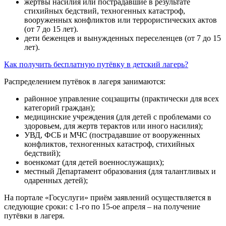
жертвы насилия или пострадавшие в результате
стихийных бедствий, техногенных катастроф,
вооруженных конфликтов или террористических актов
(от 7 до 15 лет).
дети беженцев и вынужденных переселенцев (от 7 до 15
лет).
Как получить бесплатную путёвку в детский лагерь?
Распределением путёвок в лагеря занимаются:
районное управление соцзащиты (практически для всех
категорий граждан);
медицинские учреждения (для детей с проблемами со
здоровьем, для жертв терактов или иного насилия);
УВД, ФСБ и МЧС (пострадавшие от вооруженных
конфликтов, техногенных катастроф, стихийных
бедствий);
военкомат (для детей военнослужащих);
местный Департамент образования (для талантливых и
одаренных детей);
На портале «Госуслуги» приём заявлений осуществляется в
следующие сроки: с 1-го по 15-ое апреля – на получение
путёвки в лагеря.