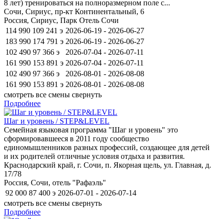
8 лет) тренироваться на полноразмерном поле с...
Сочи, Сириус, пр-кт Континентальный, 6
Россия, Сириус, Парк Отель Сочи
114 990
109 241
э
2026-06-19 - 2026-06-27
183 990
174 791
э
2026-06-19 - 2026-06-27
102 490
97 366
э
2026-07-04 - 2026-07-11
161 990
153 891
э
2026-07-04 - 2026-07-11
102 490
97 366
э
2026-08-01 - 2026-08-08
161 990
153 891
э
2026-08-01 - 2026-08-08
смотреть все смены
свернуть
Подробнее
Шаг и уровень / STEP&LEVEL
Семейная языковая программа "Шаг и уровень" это
сформировавшееся в 2011 году сообщество
единомышленников разных профессий, создающее для детей
и их родителей отличные условия отдыха и развития.
Краснодарский край, г. Сочи, п. Якорная щель, ул. Главная, д.
17/78
Россия, Сочи, отель "Рафаэль"
92 000
87 400
э
2026-07-01 - 2026-07-14
смотреть все смены
свернуть
Подробнее