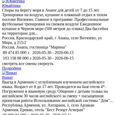
Юнайтика
Сборы на берегу моря в Анапе для детей от 7 до 15 лет.
Тренировки на воздухе, купание и пляжный отдых в тихом
поселке Витязево. Главное в программе: Профессиональные
футбольные тренировки на свежем воздухе Ежедневное
купание в Черном море (500 метров до пляжа) Два бассейна
на территории для...
Россия, Краснодарский край, г Анапа, село Витязево, ул
Мира, д 215/2
Россия, Анапа, гостиница "Марина"
89 474
85 000
э
2026-05-30 - 2026-06-15
103 158
98 000
э
2026-05-30 - 2026-06-15
смотреть все смены
свернуть
Подробнее
Виват
Выезд в Армению с углубленным изучением английского
языка. Возраст от 8 до 17 лет. Проводится на базе отеля 4*.
Погружение в языковую среду. Общение с детьми только на
английском 30 часов английского за смену + насыщенная
проектная работа Использование английской системы "Дом"...
Республика Армения, ул. Антараин, 1, село Арзакан
Армения, Ереван, отель "Бест Резорт Агверан"