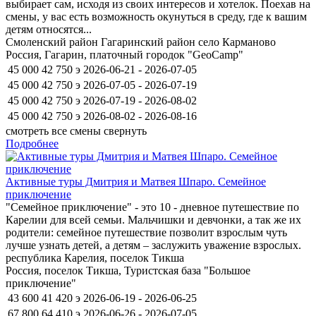
выбирает сам, исходя из своих интересов и хотелок. Поехав на
смены, у вас есть возможность окунуться в среду, где к вашим
детям относятся...
Смоленский район Гагаринский район село Карманово
Россия, Гагарин, платочный городок "GeoCamp"
45 000
42 750
э
2026-06-21 - 2026-07-05
45 000
42 750
э
2026-07-05 - 2026-07-19
45 000
42 750
э
2026-07-19 - 2026-08-02
45 000
42 750
э
2026-08-02 - 2026-08-16
смотреть все смены
свернуть
Подробнее
Активные туры Дмитрия и Матвея Шпаро. Cемейное
приключение
"Cемейное приключение" - это 10 - дневное путешествие по
Карелии для всей семьи. Мальчишки и девчонки, а так же их
родители: семейное путешествие позволит взрослым чуть
лучше узнать детей, а детям – заслужить уважение взрослых.
республика Карелия, поселок Тикша
Россия, поселок Тикша, Туристская база "Большое
приключение"
43 600
41 420
э
2026-06-19 - 2026-06-25
67 800
64 410
э
2026-06-26 - 2026-07-05