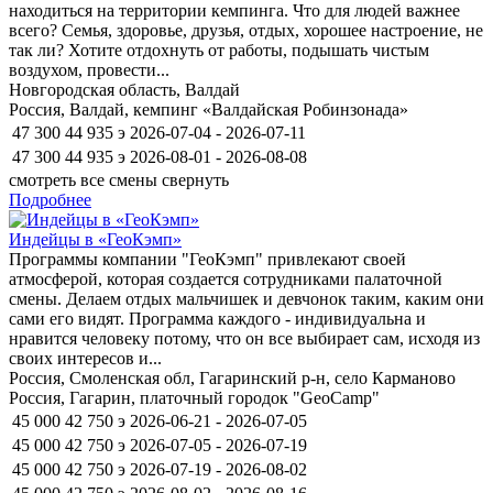
находиться на территории кемпинга. Что для людей важнее
всего? Семья, здоровье, друзья, отдых, хорошее настроение, не
так ли? Хотите отдохнуть от работы, подышать чистым
воздухом, провести...
Новгородская область, Валдай
Россия, Валдай, кемпинг «Валдайская Робинзонада»
47 300
44 935
э
2026-07-04 - 2026-07-11
47 300
44 935
э
2026-08-01 - 2026-08-08
смотреть все смены
свернуть
Подробнее
Индейцы в «ГеоКэмп»
Программы компании "ГеоКэмп" привлекают своей
атмосферой, которая создается сотрудниками палаточной
смены. Делаем отдых мальчишек и девчонок таким, каким они
сами его видят. Программа каждого - индивидуальна и
нравится человеку потому, что он все выбирает сам, исходя из
своих интересов и...
Россия, Смоленская обл, Гагаринский р-н, село Карманово
Россия, Гагарин, платочный городок "GeoCamp"
45 000
42 750
э
2026-06-21 - 2026-07-05
45 000
42 750
э
2026-07-05 - 2026-07-19
45 000
42 750
э
2026-07-19 - 2026-08-02