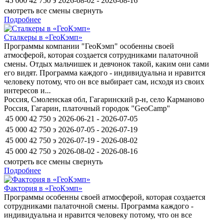
45 000
42 750
э
2026-08-02 - 2026-08-16
смотреть все смены
свернуть
Подробнее
Сталкеры в «ГеоКэмп»
Программы компании "ГеоКэмп" особенны своей
атмосферой, которая создается сотрудниками палаточной
смены. Отдых мальчишек и девчонок такой, каким они сами
его видят. Программа каждого - индивидуальна и нравится
человеку потому, что он все выбирает сам, исходя из своих
интересов и...
Россия, Смоленская обл, Гагаринский р-н, село Карманово
Россия, Гагарин, платочный городок "GeoCamp"
45 000
42 750
э
2026-06-21 - 2026-07-05
45 000
42 750
э
2026-07-05 - 2026-07-19
45 000
42 750
э
2026-07-19 - 2026-08-02
45 000
42 750
э
2026-08-02 - 2026-08-16
смотреть все смены
свернуть
Подробнее
Фактория в «ГеоКэмп»
Программы особенны своей атмосферой, которая создается
сотрудниками палаточной смены. Программа каждого -
индивидуальна и нравится человеку потому, что он все