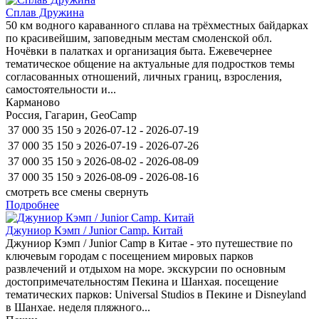
Сплав Дружина
50 км водного караванного сплава на трёхместных байдарках
по красивейшим, заповедным местам смоленской обл.
Ночёвки в палатках и организация быта. Ежевечернее
тематическое общение на актуальные для подростков темы
согласованных отношений, личных границ, взросления,
самостоятельности и...
Карманово
Россия, Гагарин, GeoCamp
37 000
35 150
э
2026-07-12 - 2026-07-19
37 000
35 150
э
2026-07-19 - 2026-07-26
37 000
35 150
э
2026-08-02 - 2026-08-09
37 000
35 150
э
2026-08-09 - 2026-08-16
смотреть все смены
свернуть
Подробнее
Джуниор Кэмп / Junior Camp. Китай
Джуниор Кэмп / Junior Camp в Китае - это путешествие по
ключевым городам с посещением мировых парков
развлечений и отдыхом на море. экскурсии по основным
достопримечательностям Пекина и Шанхая. посещение
тематических парков: Universal Studios в Пекине и Disneyland
в Шанхае. неделя пляжного...