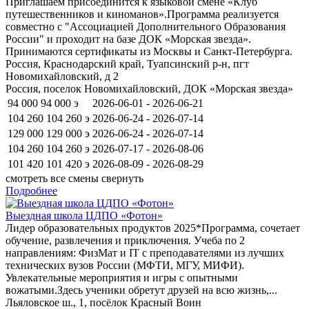
Приглашаем присоединится к языковой смене «Клуб
путешественников и киноманов».Программа реализуется
совместно с "Ассоциацией Дополнительного Образования
России" и проходит на базе ДОК «Морская звезда».
Принимаются сертификаты из Москвы и Санкт-Петербурга.
Россия, Краснодарский край, Туапсинский р-н, пгт
Новомихайловский, д 2
Россия, поселок Новомихайловский, ДОК «Морская звезда»
94 000
94 000
э
2026-06-01 - 2026-06-21
104 260
104 260
э
2026-06-24 - 2026-07-14
129 000
129 000
э
2026-06-24 - 2026-07-14
104 260
104 260
э
2026-07-17 - 2026-08-06
101 420
101 420
э
2026-08-09 - 2026-08-29
смотреть все смены
свернуть
Подробнее
Выездная школа ЦДПО «Фотон»
Лидер образовательных продуктов 2025*Программа, сочетает
обучение, развлечения и приключения. Учеба по 2
направлениям: ФизМат и IT с преподавателями из лучших
технических вузов России (МФТИ, МГУ, МИФИ).
Увлекательные мероприятия и игры с опытными
вожатыми.Здесь ученики обретут друзей на всю жизнь,...
Льяловское ш., 1, посёлок Красный Воин