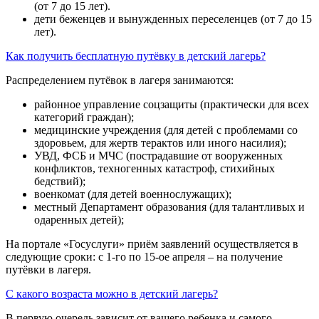
(от 7 до 15 лет).
дети беженцев и вынужденных переселенцев (от 7 до 15
лет).
Как получить бесплатную путёвку в детский лагерь?
Распределением путёвок в лагеря занимаются:
районное управление соцзащиты (практически для всех
категорий граждан);
медицинские учреждения (для детей с проблемами со
здоровьем, для жертв терактов или иного насилия);
УВД, ФСБ и МЧС (пострадавшие от вооруженных
конфликтов, техногенных катастроф, стихийных
бедствий);
военкомат (для детей военнослужащих);
местный Департамент образования (для талантливых и
одаренных детей);
На портале «Госуслуги» приём заявлений осуществляется в
следующие сроки: с 1-го по 15-ое апреля – на получение
путёвки в лагеря.
С какого возраста можно в детский лагерь?
В первую очередь зависит от вашего ребенка и самого