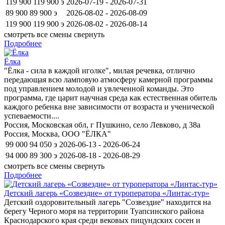
119 900
119 900
э
2026-07-19 - 2026-07-31
89 900
89 900
э
2026-08-02 - 2026-08-09
119 900
119 900
э
2026-08-02 - 2026-08-14
смотреть все смены
свернуть
Подробнее
Ёлка
"Ёлка - сила в каждой иголке", милая речевка, отлично
передающая всю ламповую атмосферу камерной программы
под управлением молодой и увлеченной команды. Это
программа, где царит научная среда как естественная обитель
каждого ребенка вне зависимости от возраста и ученической
успеваемости....
Россия, Московская обл, г Пушкино, село Левково, д 38а
Россия, Москва, ООО "ЁЛКА"
99 000
94 050
э
2026-06-13 - 2026-06-24
94 000
89 300
э
2026-08-18 - 2026-08-29
смотреть все смены
свернуть
Подробнее
Детский лагерь «Созвездие» от туроператора «Линтас-тур»
Детский оздоровительный лагерь "Созвездие" находится на
берегу Черного моря на территории Туапсинского района
Краснодарского края среди вековых пицундских сосен и