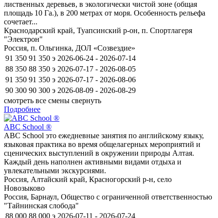
лиственных деревьев, в экологически чистой зоне (общая
площадь 10 Га.), в 200 метрах от моря. Особенность рельефа
сочетает...
Краснодарский край, Туапсинский р-он, п. Спортлагеря
"Электрон"
Россия, п. Ольгинка, ДОЛ «Созвездие»
91 350
91 350
э
2026-06-24 - 2026-07-14
88 350
88 350
э
2026-07-17 - 2026-08-05
91 350
91 350
э
2026-07-17 - 2026-08-06
90 300
90 300
э
2026-08-09 - 2026-08-29
смотреть все смены
свернуть
Подробнее
ABC School ®
ABC School это ежедневные занятия по английскому языку,
языковая практика во время общелагерных мероприятий и
сценических выступлений в окружении природы Алтая.
Каждый день наполнен активными видами отдыха и
увлекательными экскурсиями.
Россия, Алтайский край, Красногорский р-н, село
Новозыково
Россия, Барнаул, Общество с ограниченной ответственностью
"Тайнинская слобода"
88 000
88 000
э
2026-07-11 - 2026-07-24