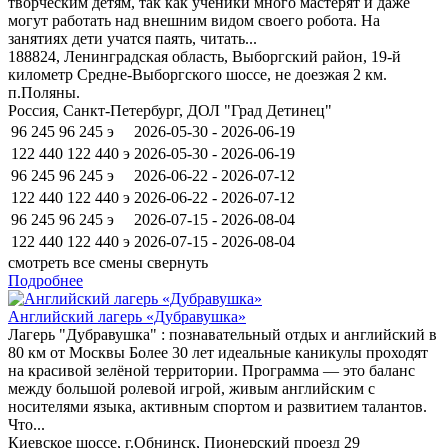
творческим детям, так как ученики много мастерят и даже
могут работать над внешним видом своего робота. На
занятиях дети учатся паять, читать...
188824, Ленинградская область, Выборгский район, 19-й
километр Средне-Выборгского шоссе, не доезжая 2 км.
п.Поляны.
Россия, Санкт-Петербург, ДОЛ "Град Детинец"
96 245
96 245
э
2026-05-30 - 2026-06-19
122 440
122 440
э
2026-05-30 - 2026-06-19
96 245
96 245
э
2026-06-22 - 2026-07-12
122 440
122 440
э
2026-06-22 - 2026-07-12
96 245
96 245
э
2026-07-15 - 2026-08-04
122 440
122 440
э
2026-07-15 - 2026-08-04
смотреть все смены
свернуть
Подробнее
Английский лагерь «Дубравушка»
Лагерь "Дубравушка" : познавательный отдых и английский в
80 км от Москвы Более 30 лет идеальные каникулы проходят
на красивой зелёной территории. Программа — это баланс
между большой ролевой игрой, живым английским с
носителями языка, активным спортом и развитием талантов.
Что...
Киевское шоссе, г.Обнинск, Пионерский проезд 29