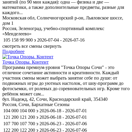
занятий (по 90 мин каждая): одна — физика и две —
математики, а также дополнительные предметы, разные для
каждого...
Московская обл, Солнечногорский р-он, Льяловское шоссе,
дом 1
Россия, Зеленоград, учебно-спортивный комплекс
«Менделеево»
105 158
99 900
э
2026-07-04 - 2026-07-16
смотреть все смены
свернуть
Подробнее
Точка Опоры. Контент
Программа премиум-уровня "Точка Опоры Сочи" - это
отличное сочетание активности и креативности. Каждый
участник смены может выбрать занятие себе по душе: от
подвижных игры до уютных настолок, от шоу-программ до
фотосъемки, от ролевых до соревновательных игр. Кроме того
ребёнок может сам...
бул. Надежд, 42, Сочи, Краснодарский край, 354340
Россия, Сочи, Бархатные Сезоны
104 000
104 000
э
2026-06-18 - 2026-07-01
121 200
121 200
э
2026-06-18 - 2026-07-01
107 700
107 700
э
2026-06-23 - 2026-07-06
122 200
122 200
э
2026-06-23 - 2026-07-06