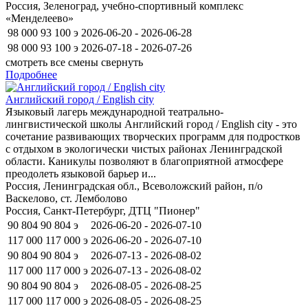
Россия, Зеленоград, учебно-спортивный комплекс
«Менделеево»
98 000
93 100
э
2026-06-20 - 2026-06-28
98 000
93 100
э
2026-07-18 - 2026-07-26
смотреть все смены
свернуть
Подробнее
Английский город / English city
Языковый лагерь международной театрально-
лингвистической школы Английский город / English city - это
сочетание развивающих творческих программ для подростков
с отдыхом в экологически чистых районах Ленинградской
области. Каникулы позволяют в благоприятной атмосфере
преодолеть языковой барьер и...
Россия, Ленинградская обл., Всеволожский район, п/о
Васкелово, ст. Лемболово
Россия, Санкт-Петербург, ДТЦ "Пионер"
90 804
90 804
э
2026-06-20 - 2026-07-10
117 000
117 000
э
2026-06-20 - 2026-07-10
90 804
90 804
э
2026-07-13 - 2026-08-02
117 000
117 000
э
2026-07-13 - 2026-08-02
90 804
90 804
э
2026-08-05 - 2026-08-25
117 000
117 000
э
2026-08-05 - 2026-08-25