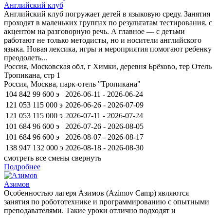
Английский клуб
Английский клуб погружает детей в языковую среду. Занятия
проходят в маленьких группах по результатам тестирования, с
акцентом на разговорную речь. А главное — с детьми
работают не только методисты, но и носители английского
языка. Новая лексика, игры и мероприятия помогают ребенку
преодолеть...
Россия, Московская обл, г Химки, деревня Брёхово, тер Отель
Тропикана, стр 1
Россия, Москва, парк-отель "Тропикана"
104 842
99 600
э
2026-06-11 - 2026-06-24
121 053
115 000
э
2026-06-26 - 2026-07-09
121 053
115 000
э
2026-07-11 - 2026-07-24
101 684
96 600
э
2026-07-26 - 2026-08-05
101 684
96 600
э
2026-08-07 - 2026-08-17
138 947
132 000
э
2026-08-18 - 2026-08-30
смотреть все смены
свернуть
Подробнее
Азимов
Особенностью лагеря Азимов (Azimov Camp) являются
занятия по робототехнике и программированию с опытными
преподавателями. Такие уроки отлично подходят и