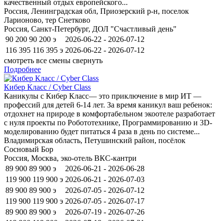
качественный отдых европейского...
Россия, Ленинградская обл, Приозерский р-н, поселок
Ларионово, тер Снетково
Россия, Санкт-Петербург, ДОЛ "Счастливый день"
90 200
90 200
э
2026-06-22 - 2026-07-12
116 395
116 395
э
2026-06-22 - 2026-07-12
смотреть все смены
свернуть
Подробнее
Кибер Класс / Cyber Class
Каникулы с Кибер Класс— это приключение в мир ИТ —
профессий для детей 6-14 лет. За время каникул ваш ребенок:
отдохнет на природе в комфортабельном экоотеле разработает
с нуля проекты по Робототехнике, Программированию и 3D-
моделированию будет питаться 4 раза в день по системе...
Владимирская область, Петушинский район, посёлок
Сосновый Бор
Россия, Москва, эко-отель ВКС-кантри
89 900
89 900
э
2026-06-21 - 2026-06-28
119 900
119 900
э
2026-06-21 - 2026-07-03
89 900
89 900
э
2026-07-05 - 2026-07-12
119 900
119 900
э
2026-07-05 - 2026-07-17
89 900
89 900
э
2026-07-19 - 2026-07-26