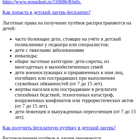
https://www.gosuslugi.ru/110686/8/info.
Как попасть в детский лагерь бесплатно?
Льготные права на получение путёвок распространяются на
детей:
часто болеющие дети, стоящие на учёте в детской
поликлинике у педиатра или специалистов;
дети с тяжелыми заболеваниями
инвалиды;
общие льготные категории: дети-сироты, из
многодетных и малообеспеченных семей
дети военнослужащих и приравненных к ним лиц,
погибших или пострадавших при выполнении
служебных обязанностей (от 7 до 15 лет).
жертвы насилия или пострадавшие в результате
стихийных бедствий, техногенных катастроф,
вооруженных конфликтов или террористических актов
(от 7 до 15 лет).
дети беженцев и вынужденных переселенцев (от 7 до 15
лет).
Как получить бесплатную путёвку в детский лагерь?
Распределением путёвок в лагеря занимаются: