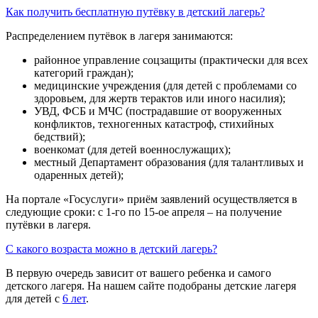
Как получить бесплатную путёвку в детский лагерь?
Распределением путёвок в лагеря занимаются:
районное управление соцзащиты (практически для всех
категорий граждан);
медицинские учреждения (для детей с проблемами со
здоровьем, для жертв терактов или иного насилия);
УВД, ФСБ и МЧС (пострадавшие от вооруженных
конфликтов, техногенных катастроф, стихийных
бедствий);
военкомат (для детей военнослужащих);
местный Департамент образования (для талантливых и
одаренных детей);
На портале «Госуслуги» приём заявлений осуществляется в
следующие сроки: с 1-го по 15-ое апреля – на получение
путёвки в лагеря.
С какого возраста можно в детский лагерь?
В первую очередь зависит от вашего ребенка и самого
детского лагеря. На нашем сайте подобраны детские лагеря
для детей с
6 лет
.