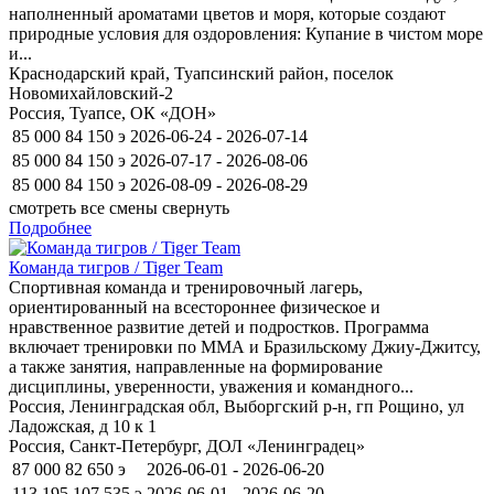
наполненный ароматами цветов и моря, которые создают
природные условия для оздоровления: Купание в чистом море
и...
Краснодарский край, Туапсинский район, поселок
Новомихайловский-2
Россия, Туапсе, ОК «ДОН»
85 000
84 150
э
2026-06-24 - 2026-07-14
85 000
84 150
э
2026-07-17 - 2026-08-06
85 000
84 150
э
2026-08-09 - 2026-08-29
смотреть все смены
свернуть
Подробнее
Команда тигров / Tiger Team
Спортивная команда и тренировочный лагерь,
ориентированный на всестороннее физическое и
нравственное развитие детей и подростков. Программа
включает тренировки по ММА и Бразильскому Джиу-Джитсу,
а также занятия, направленные на формирование
дисциплины, уверенности, уважения и командного...
Россия, Ленинградская обл, Выборгский р-н, гп Рощино, ул
Ладожская, д 10 к 1
Россия, Санкт-Петербург, ДОЛ «Ленинградец»
87 000
82 650
э
2026-06-01 - 2026-06-20
113 195
107 535
э
2026-06-01 - 2026-06-20