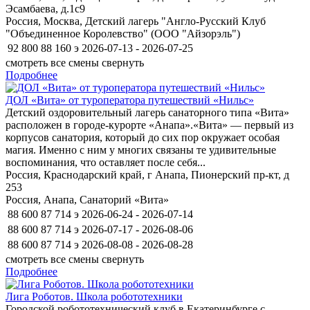
Эсамбаева, д.1c9
Россия, Москва, Детский лагерь "Англо-Русский Клуб
"Объединенное Королевство" (ООО "Айзорэль")
92 800
88 160
э
2026-07-13 - 2026-07-25
смотреть все смены
свернуть
Подробнее
ДОЛ «Вита» от туроператора путешествий «Нильс»
Детский оздоровительный лагерь санаторного типа «Вита»
расположен в городе-курорте «Анапа».«Вита» — первый из
корпусов санатория, который до сих пор окружает особая
магия. Именно с ним у многих связаны те удивительные
воспоминания, что оставляет после себя...
Россия, Краснодарский край, г Анапа, Пионерский пр-кт, д
253
Россия, Анапа, Санаторий «Вита»
88 600
87 714
э
2026-06-24 - 2026-07-14
88 600
87 714
э
2026-07-17 - 2026-08-06
88 600
87 714
э
2026-08-08 - 2026-08-28
смотреть все смены
свернуть
Подробнее
Лига Роботов. Школа робототехники
Городской робототехнический клуб в Екатеринбурге с