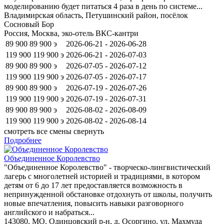
моделированию будет питаться 4 раза в день по системе...
Владимирская область, Петушинский район, посёлок
Сосновый Бор
Россия, Москва, эко-отель ВКС-кантри
89 900
89 900
э
2026-06-21 - 2026-06-28
119 900
119 900
э
2026-06-21 - 2026-07-03
89 900
89 900
э
2026-07-05 - 2026-07-12
119 900
119 900
э
2026-07-05 - 2026-07-17
89 900
89 900
э
2026-07-19 - 2026-07-26
119 900
119 900
э
2026-07-19 - 2026-07-31
89 900
89 900
э
2026-08-02 - 2026-08-09
119 900
119 900
э
2026-08-02 - 2026-08-14
смотреть все смены
свернуть
Подробнее
Объединенное Королевство
"Объединенное Королевство" - творческо-лингвистический
лагерь с многолетней историей и традициями, в котором
детям от 6 до 17 лет предоставляется возможность в
непринужденной обстановке отдохнуть от школы, получить
новые впечатления, повысить навыки разговорного
английского и набраться...
143080, МО, Одинцовский р-н, д. Осоргино, ул. Махмуда