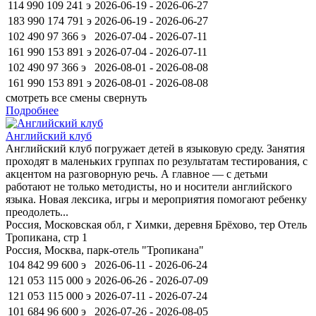
114 990
109 241
э
2026-06-19 - 2026-06-27
183 990
174 791
э
2026-06-19 - 2026-06-27
102 490
97 366
э
2026-07-04 - 2026-07-11
161 990
153 891
э
2026-07-04 - 2026-07-11
102 490
97 366
э
2026-08-01 - 2026-08-08
161 990
153 891
э
2026-08-01 - 2026-08-08
смотреть все смены
свернуть
Подробнее
Английский клуб
Английский клуб погружает детей в языковую среду. Занятия
проходят в маленьких группах по результатам тестирования, с
акцентом на разговорную речь. А главное — с детьми
работают не только методисты, но и носители английского
языка. Новая лексика, игры и мероприятия помогают ребенку
преодолеть...
Россия, Московская обл, г Химки, деревня Брёхово, тер Отель
Тропикана, стр 1
Россия, Москва, парк-отель "Тропикана"
104 842
99 600
э
2026-06-11 - 2026-06-24
121 053
115 000
э
2026-06-26 - 2026-07-09
121 053
115 000
э
2026-07-11 - 2026-07-24
101 684
96 600
э
2026-07-26 - 2026-08-05