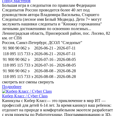
Город Мастеров
Большая игра в следопытов по правилам Федерации
Следопытов России проводится более 40 лет под
руководством автора Владимира Васильева, Старшего
Следопыта (лесное имя Белый Медведь). Дети 7+ могут
заслужить нашивки следопыта и "Книжку горожанина"
личными достижениями по освоению полезных...
Ленинградская область, Приозерский район, пос. Лосево, 82
км. от СПб
Россия, Санкт-Петербург, ДСОЛ "Следопыт"
91 900
90 062
э
2026-06-21 - 2026-07-11
118 095
115 733
э
2026-06-21 - 2026-07-11
91 900
90 062
э
2026-07-16 - 2026-08-05
118 095
115 733
э
2026-07-16 - 2026-08-05
91 900
90 062
э
2026-08-08 - 2026-08-28
118 095
115 733
э
2026-08-08 - 2026-08-28
смотреть все смены
свернуть
Подробнее
Кибер Класс / Cyber Class
Каникулы с Кибер Класс— это приключение в мир ИТ —
профессий для детей 6-14 лет. За время каникул ваш ребенок:
отдохнет на природе в комфортабельном экоотеле разработает
с нуля проекты по Робототехнике, Программированию и 3D-