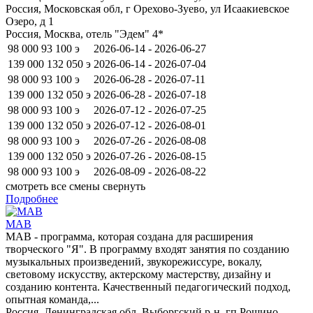
Россия, Московская обл, г Орехово-Зуево, ул Исаакиевское
Озеро, д 1
Россия, Москва, отель "Эдем" 4*
98 000
93 100
э
2026-06-14 - 2026-06-27
139 000
132 050
э
2026-06-14 - 2026-07-04
98 000
93 100
э
2026-06-28 - 2026-07-11
139 000
132 050
э
2026-06-28 - 2026-07-18
98 000
93 100
э
2026-07-12 - 2026-07-25
139 000
132 050
э
2026-07-12 - 2026-08-01
98 000
93 100
э
2026-07-26 - 2026-08-08
139 000
132 050
э
2026-07-26 - 2026-08-15
98 000
93 100
э
2026-08-09 - 2026-08-22
смотреть все смены
свернуть
Подробнее
МАВ
МАВ - программа, которая создана для расширения
творческого "Я". В программу входят занятия по созданию
музыкальных произведений, звукорежиссуре, вокалу,
световому искусству, актерскому мастерству, дизайну и
созданию контента. Качественный педагогический подход,
опытная команда,...
Россия, Ленинградская обл, Выборгский р-н, гп Рощино,