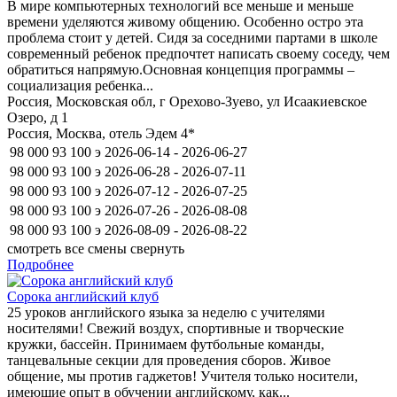
В мире компьютерных технологий все меньше и меньше
времени уделяются живому общению. Особенно остро эта
проблема стоит у детей. Сидя за соседними партами в школе
современный ребенок предпочтет написать своему соседу, чем
обратиться напрямую.Основная концепция программы –
социализация ребенка...
Россия, Московская обл, г Орехово-Зуево, ул Исаакиевское
Озеро, д 1
Россия, Москва, отель Эдем 4*
98 000
93 100
э
2026-06-14 - 2026-06-27
98 000
93 100
э
2026-06-28 - 2026-07-11
98 000
93 100
э
2026-07-12 - 2026-07-25
98 000
93 100
э
2026-07-26 - 2026-08-08
98 000
93 100
э
2026-08-09 - 2026-08-22
смотреть все смены
свернуть
Подробнее
Сорока английский клуб
25 уроков английского языка за неделю с учителями
носителями! Свежий воздух, спортивные и творческие
кружки, бассейн. Принимаем футбольные команды,
танцевальные секции для проведения сборов. Живое
общение, мы против гаджетов! Учителя только носители,
имеющие опыт в обучении английскому, как...