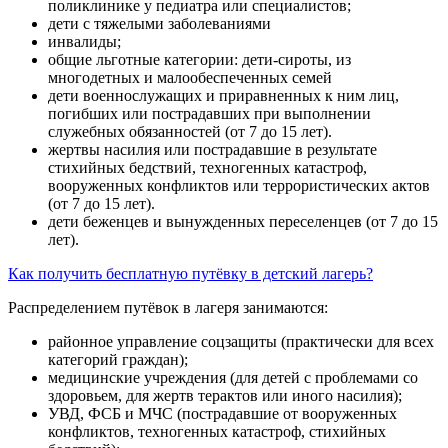
поликлинике у педиатра или специалистов;
дети с тяжелыми заболеваниями
инвалиды;
общие льготные категории: дети-сироты, из
многодетных и малообеспеченных семей
дети военнослужащих и приравненных к ним лиц,
погибших или пострадавших при выполнении
служебных обязанностей (от 7 до 15 лет).
жертвы насилия или пострадавшие в результате
стихийных бедствий, техногенных катастроф,
вооруженных конфликтов или террористических актов
(от 7 до 15 лет).
дети беженцев и вынужденных переселенцев (от 7 до 15
лет).
Как получить бесплатную путёвку в детский лагерь?
Распределением путёвок в лагеря занимаются:
районное управление соцзащиты (практически для всех
категорий граждан);
медицинские учреждения (для детей с проблемами со
здоровьем, для жертв терактов или иного насилия);
УВД, ФСБ и МЧС (пострадавшие от вооруженных
конфликтов, техногенных катастроф, стихийных