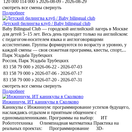
120 000
114 000
э
2026-08-09 - 2026-08-29
смотреть все смены
свернуть
Подробнее
Детский билингва клуб / Baby bilingual club
Baby Bilingual Club — городской английский лагерь в Москве
для детей 5–15 лет. Весь день проходит только на английском:
с педагогом-носителем языка и англоговорящими
ассистентами. Группы формируются по возрасту и уровню, у
каждой смены — своя сюжетная программа, квесты, спорт,...
Парк Усадьба Трубецких
Россия, Парк Усадьба Трубецких
83 158
79 000
э
2026-06-22 - 2026-07-03
83 158
79 000
э
2026-07-06 - 2026-07-17
83 158
79 000
э
2026-07-20 - 2026-07-31
смотреть все смены
свернуть
Подробнее
Инжиниум. ИТ каникулы в Сколково
Каникулы с Инжиниум: программирование успехов будущего,
наслаждаясь отдыхом и приятным общением с
единомышленниками. Программы на выбор: ИТ
Робототехника Олимпиадная математика Практика на
реальных проектах: Программирование 3D-