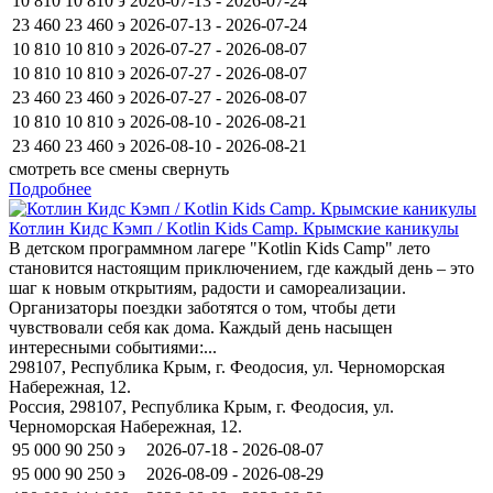
10 810
10 810
э
2026-07-13 - 2026-07-24
23 460
23 460
э
2026-07-13 - 2026-07-24
10 810
10 810
э
2026-07-27 - 2026-08-07
10 810
10 810
э
2026-07-27 - 2026-08-07
23 460
23 460
э
2026-07-27 - 2026-08-07
10 810
10 810
э
2026-08-10 - 2026-08-21
23 460
23 460
э
2026-08-10 - 2026-08-21
смотреть все смены
свернуть
Подробнее
Котлин Кидс Кэмп / Kotlin Kids Camp. Крымские каникулы
В детском программном лагере "Kotlin Kids Camp" лето
становится настоящим приключением, где каждый день – это
шаг к новым открытиям, радости и самореализации.
Организаторы поездки заботятся о том, чтобы дети
чувствовали себя как дома. Каждый день насыщен
интересными событиями:...
298107, Республика Крым, г. Феодосия, ул. Черноморская
Набережная, 12.
Россия, 298107, Республика Крым, г. Феодосия, ул.
Черноморская Набережная, 12.
95 000
90 250
э
2026-07-18 - 2026-08-07
95 000
90 250
э
2026-08-09 - 2026-08-29