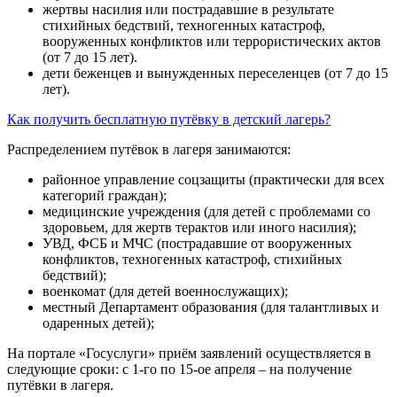
жертвы насилия или пострадавшие в результате
стихийных бедствий, техногенных катастроф,
вооруженных конфликтов или террористических актов
(от 7 до 15 лет).
дети беженцев и вынужденных переселенцев (от 7 до 15
лет).
Как получить бесплатную путёвку в детский лагерь?
Распределением путёвок в лагеря занимаются:
районное управление соцзащиты (практически для всех
категорий граждан);
медицинские учреждения (для детей с проблемами со
здоровьем, для жертв терактов или иного насилия);
УВД, ФСБ и МЧС (пострадавшие от вооруженных
конфликтов, техногенных катастроф, стихийных
бедствий);
военкомат (для детей военнослужащих);
местный Департамент образования (для талантливых и
одаренных детей);
На портале «Госуслуги» приём заявлений осуществляется в
следующие сроки: с 1-го по 15-ое апреля – на получение
путёвки в лагеря.