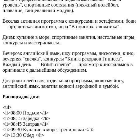
уровень”, спортивные состязания (пляжный волейбол,
плавание, танцевальный модуль).
Веселая активная программа c конкурсами и эстафетами, боди
— арт, детская дискотека, игра "В поисках заложника".
Днем: купание в море, спортивные занятия, настольные игры,
конкурсы и мастер-классы.
Вечером: английский язык, шоу-программы, дискотеки, кино,
вечерняя "свечка", конкурсы "Книга рекордов Гиннеса".
Каждый день — "British cinema" — просмотр кинофильмов в
оригинале с дальнейшим обсуждением.
Для родителей своя, отдельная программа, включая йогу,
английский язык, занятия водной аэробикой и зумбой.
Распорядок дня:
<ul>
<li>08:00 Подъем</li>
<li>08:15 Зарядка </li>
<li>08:45 Завтрак</li>
<li>09:30 Купание в море, тренировки </li>
<li>13:30 Обед </li>