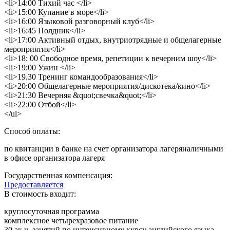
<li>14:00 Тихий час </li>
<li>15:00 Купание в море</li>
<li>16:00 Языковой разговорный клуб</li>
<li>16:45 Полдник</li>
<li>17:00 Активный отдых, внутриотрядные и общелагерные
мероприятия</li>
<li>18: 00 Свободное время, репетиции к вечерним шоу</li>
<li>19:00 Ужин </li>
<li>19.30 Тренинг командообразования</li>
<li>20:00 Общелагерные мероприятия/дискотека/кино</li>
<li>21:30 Вечерняя &quot;свечка&quot;</li>
<li>22:00 Отбой</li>
</ul>
Способ оплаты:
по квитанции в банке на счет организатора лагеряналичными
в офисе организатора лагеря
Государственная компенсация:
Предоставляется
В стоимость входит:
круглосуточная программа
комплексное четырехразовое питание
30 ак.ч. занятий по интенсивному курсу английского языка