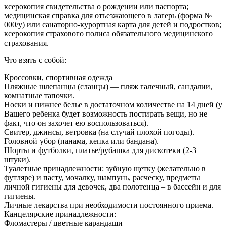
ксерокопия свидетельства о рождении или паспорта;
медицинская справка для отъезжающего в лагерь (форма №
000/у) или санаторно-курортная карта для детей и подростков;
ксерокопия страхового полиса обязательного медицинского
страхования.
Что взять с собой:
Кроссовки, спортивная одежда
Пляжные шлепанцы (сланцы) — пляж галечный, сандалии,
комнатные тапочки.
Носки и нижнее белье в достаточном количестве на 14 дней (у
Вашего ребенка будет возможность постирать вещи, но не
факт, что он захочет ею воспользоваться).
Свитер, джинсы, ветровка (на случай плохой погоды).
Головной убор (панама, кепка или бандана).
Шорты и футболки, платье/рубашка для дискотеки (2-3
штуки).
Туалетные принадлежности: зубную щетку (желательно в
футляре) и пасту, мочалку, шампунь, расческу, предметы
личной гигиены для девочек, два полотенца – в бассейн и для
гигиены.
Личные лекарства при необходимости постоянного приема.
Канцелярские принадлежности:
Фломастеры / цветные карандаши