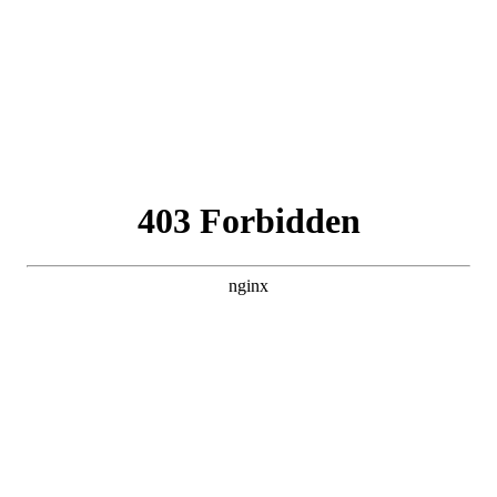
Забронировать
путёвку