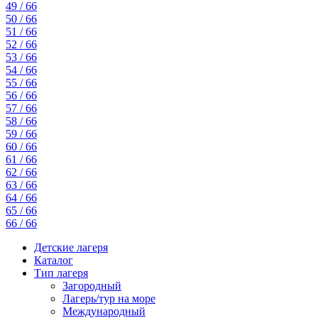
49 / 66
50 / 66
51 / 66
52 / 66
53 / 66
54 / 66
55 / 66
56 / 66
57 / 66
58 / 66
59 / 66
60 / 66
61 / 66
62 / 66
63 / 66
64 / 66
65 / 66
66 / 66
Детские лагеря
Каталог
Тип лагеря
Загородный
Лагерь/тур на море
Международный