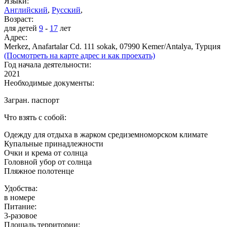
Языки:
Английский
,
Русский
,
Возраст:
для детей
9
-
17
лет
Адрес:
Merkez, Anafartalar Cd. 111 sokak, 07990 Kemer/Antalya, Турция
(Посмотреть на карте адрес и как проехать)
Год начала деятельности:
2021
Необходимые документы:
Загран. паспорт
Что взять с собой:
Одежду для отдыха в жарком средиземноморском климате
Купальные принадлежности
Очки и крема от солнца
Головной убор от солнца
Пляжное полотенце
Удобства:
в номере
Питание:
3-разовое
Площадь территории: