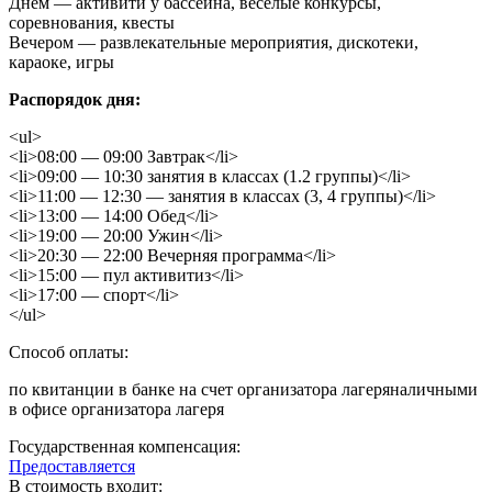
Днём — активити у бассейна, весёлые конкурсы,
соревнования, квесты
Вечером — развлекательные мероприятия, дискотеки,
караоке, игры
Распорядок дня:
<ul>
<li>08:00 — 09:00 Завтрак</li>
<li>09:00 — 10:30 занятия в классах (1.2 группы)</li>
<li>11:00 — 12:30 — занятия в классах (3, 4 группы)</li>
<li>13:00 — 14:00 Обед</li>
<li>19:00 — 20:00 Ужин</li>
<li>20:30 — 22:00 Вечерняя программа</li>
<li>15:00 — пул активитиз</li>
<li>17:00 — спорт</li>
</ul>
Способ оплаты:
по квитанции в банке на счет организатора лагеряналичными
в офисе организатора лагеря
Государственная компенсация:
Предоставляется
В стоимость входит: