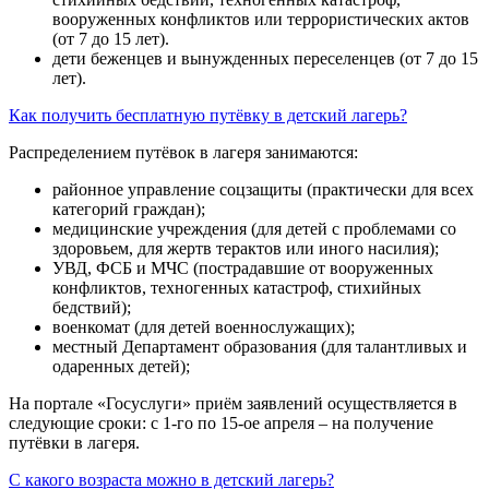
вооруженных конфликтов или террористических актов
(от 7 до 15 лет).
дети беженцев и вынужденных переселенцев (от 7 до 15
лет).
Как получить бесплатную путёвку в детский лагерь?
Распределением путёвок в лагеря занимаются:
районное управление соцзащиты (практически для всех
категорий граждан);
медицинские учреждения (для детей с проблемами со
здоровьем, для жертв терактов или иного насилия);
УВД, ФСБ и МЧС (пострадавшие от вооруженных
конфликтов, техногенных катастроф, стихийных
бедствий);
военкомат (для детей военнослужащих);
местный Департамент образования (для талантливых и
одаренных детей);
На портале «Госуслуги» приём заявлений осуществляется в
следующие сроки: с 1-го по 15-ое апреля – на получение
путёвки в лагеря.
С какого возраста можно в детский лагерь?