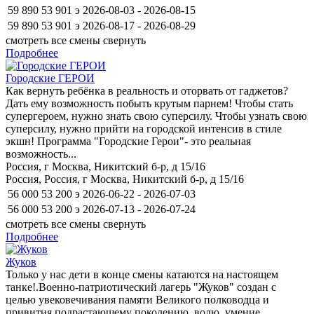
59 890
53 901
э
2026-08-03 - 2026-08-15
59 890
53 901
э
2026-08-17 - 2026-08-29
смотреть все смены
свернуть
Подробнее
Городские ГЕРОИ
Как вернуть ребёнка в реальность и оторвать от гаджетов?
Дать ему возможность побыть крутым парнем! Чтобы стать
супергероем, нужно знать свою суперсилу. Чтобы узнать свою
суперсилу, нужно прийти на городской интенсив в стиле
экшн! Программа "Городские Герои"- это реальная
возможность...
Россия, г Москва, Никитский б-р, д 15/16
Россия, Россия, г Москва, Никитский б-р, д 15/16
56 000
53 200
э
2026-06-22 - 2026-07-03
56 000
53 200
э
2026-07-13 - 2026-07-24
смотреть все смены
свернуть
Подробнее
Жуков
Только у нас дети в конце смены катаются на настоящем
танке!.Военно-патриотический лагерь "Жуков" создан с
целью увековечивания памяти Великого полководца и
привития подрастающему поколению, волю, умение