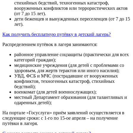
стихийных бедствий, техногенных катастроф,
вооруженных конфликтов или террористических актов
(от 7 до 15 лет).
дети беженцев и вынужденных переселенцев (от 7 до 15
лет).
Как получить бесплатную путёвку в детский лагерь?
Распределением путёвок в лагеря занимаются:
районное управление соцзащиты (практически для всех
категорий граждан);
медицинские учреждения (для детей с проблемами со
здоровьем, для жертв терактов или иного насилия);
УВД, ФСБ и МЧС (пострадавшие от вооруженных
конфликтов, техногенных катастроф, стихийных
бедствий);
военкомат (для детей военнослужащих);
местный Департамент образования (для талантливых и
одаренных детей);
На портале «Госуслуги» приём заявлений осуществляется в
следующие сроки: с 1-го по 15-ое апреля – на получение
путёвки в лагеря.