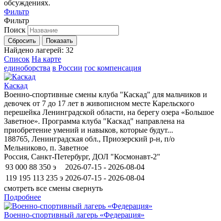
обсуждениях.
Фильтр
Фильтр
Поиск
Сбросить
Показать
Найдено лагерей:
32
Список
На карте
единоборства
в России
гос компенсация
Каскад
Военно-спортивные смены клуба "Каскад" для мальчиков и
девочек от 7 до 17 лет в живописном месте Карельского
перешейка Ленинградской области, на берегу озера «Большое
Заветное». Программа клуба "Каскад" направлена на
приобретение умений и навыков, которые будут...
188765, Ленинградская обл., Приозерский р-н, п/о
Мельниково, п. Заветное
Россия, Санкт-Петербург, ДОЛ "Космонавт-2"
93 000
88 350
э
2026-07-15 - 2026-08-04
119 195
113 235
э
2026-07-15 - 2026-08-04
смотреть все смены
свернуть
Подробнее
Военно-спортивный лагерь «Федерация»