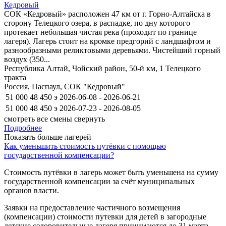
Кедровый
СОК «Кедровый» расположен 47 км от г. Горно-Алтайска в
сторону Телецкого озера, в распадке, по дну которого
протекает небольшая чистая река (проходит по границе
лагеря). Лагерь стоит на кромке предгорий с ландшафтом и
разнообразными реликтовыми деревьями. Чистейший горный
воздух (350...
Республика Алтай, Чойский район, 50-й км, 1 Телецкого
тракта
Россия, Паспаул, СОК "Кедровый"
51 000
48 450
э
2026-06-08 - 2026-06-21
51 000
48 450
э
2026-07-23 - 2026-08-05
смотреть все смены
свернуть
Подробнее
Показать больше лагерей
2
Как уменьшить стоимость путёвки с помощью
государственной компенсации?
Стоимость путёвки в лагерь может быть уменьшена на сумму
государственной компенсации за счёт муниципальных
органов власти.
Заявки на предоставление частичного возмещения
(компенсации) стоимости путевки для детей в загородные
детские оздоровительные лагеря принимаются до 31 марта