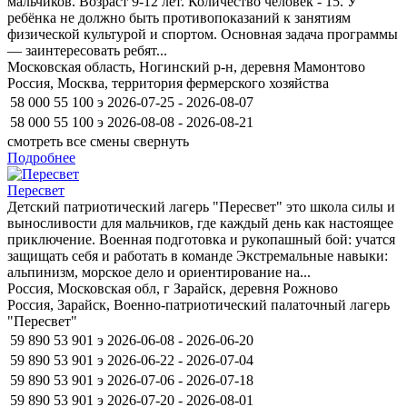
мальчиков. Возраст 9-12 лет. Количество человек - 15. У
ребёнка не должно быть противопоказаний к занятиям
физической культурой и спортом. Основная задача программы
— заинтересовать ребят...
Московская область, Ногинский р-н, деревня Мамонтово
Россия, Москва, территория фермерского хозяйства
58 000
55 100
э
2026-07-25 - 2026-08-07
58 000
55 100
э
2026-08-08 - 2026-08-21
смотреть все смены
свернуть
Подробнее
Пересвет
Детский патриотический лагерь "Пересвет" это школа силы и
выносливости для мальчиков, где каждый день как настоящее
приключение. Военная подготовка и рукопашный бой: учатся
защищать себя и работать в команде Экстремальные навыки:
альпинизм, морское дело и ориентирование на...
Россия, Московская обл, г Зарайск, деревня Рожново
Россия, Зарайск, Военно-патриотический палаточный лагерь
"Пересвет"
59 890
53 901
э
2026-06-08 - 2026-06-20
59 890
53 901
э
2026-06-22 - 2026-07-04
59 890
53 901
э
2026-07-06 - 2026-07-18
59 890
53 901
э
2026-07-20 - 2026-08-01