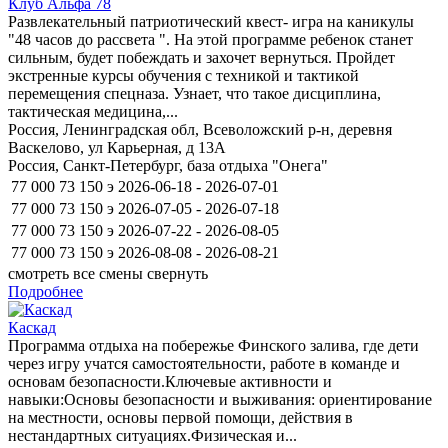
Клуб Альфа 78
Развлекательный патриотический квест- игра на каникулы
"48 часов до рассвета ". На этой программе ребенок станет
сильным, будет побеждать и захочет вернуться. Пройдет
экстренные курсы обучения с техникой и тактикой
перемещения спецназа. Узнает, что такое дисциплина,
тактическая медицина,...
Россия, Ленинградская обл, Всеволожский р-н, деревня
Васкелово, ул Карьерная, д 13А
Россия, Санкт-Петербург, база отдыха "Онега"
77 000
73 150
э
2026-06-18 - 2026-07-01
77 000
73 150
э
2026-07-05 - 2026-07-18
77 000
73 150
э
2026-07-22 - 2026-08-05
77 000
73 150
э
2026-08-08 - 2026-08-21
смотреть все смены
свернуть
Подробнее
Каскад
Программа отдыха на побережье Финского залива, где дети
через игру учатся самостоятельности, работе в команде и
основам безопасности.Ключевые активности и
навыки:Основы безопасности и выживания: ориентирование
на местности, основы первой помощи, действия в
нестандартных ситуациях.Физическая и...