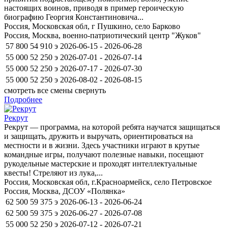
настоящих воинов, приводя в пример героическую
биографию Георгия Константиновича...
Россия, Московская обл, г Пушкино, село Барково
Россия, Москва, военно-патриотический центр "Жуков"
57 800
54 910
э
2026-06-15 - 2026-06-28
55 000
52 250
э
2026-07-01 - 2026-07-14
55 000
52 250
э
2026-07-17 - 2026-07-30
55 000
52 250
э
2026-08-02 - 2026-08-15
смотреть все смены
свернуть
Подробнее
Рекрут
Рекрут — программа, на которой ребята научатся защищаться
и защищать, дружить и выручать, ориентироваться на
местности и в жизни. Здесь участники играют в крутые
командные игры, получают полезные навыки, посещают
рукодельные мастерские и проходят интеллектуальные
квесты! Стреляют из лука,...
Россия, Московская обл, г.Красноармейск, село Петровское
Россия, Москва, ДСОУ «Полянка»
62 500
59 375
э
2026-06-13 - 2026-06-24
62 500
59 375
э
2026-06-27 - 2026-07-08
55 000
52 250
э
2026-07-12 - 2026-07-21