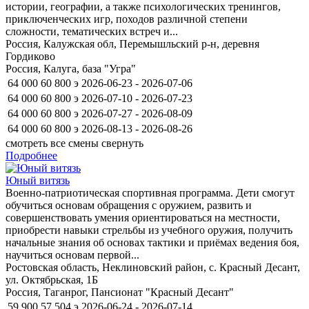
истории, географии, а также психологических тренингов,
приключенческих игр, походов различной степени
сложности, тематических встреч и...
Россия, Калужская обл, Перемышльский р-н, деревня
Гордиково
Россия, Калуга, база "Угра"
64 000
60 800
э
2026-06-23 - 2026-07-06
64 000
60 800
э
2026-07-10 - 2026-07-23
64 000
60 800
э
2026-07-27 - 2026-08-09
64 000
60 800
э
2026-08-13 - 2026-08-26
смотреть все смены
свернуть
Подробнее
Юный витязь
Военно-патриотическая спортивная программа. Дети смогут
обучиться основам обращения с оружием, развить и
совершенствовать умения ориентироваться на местности,
приобрести навыки стрельбы из учебного оружия, получить
начальные знания об основах тактики и приёмах ведения боя,
научиться основам первой...
Ростовская область, Неклиновский район, с. Красный Десант,
ул. Октябрьская, 1Б
Россия, Таганрог, Пансионат "Красный Десант"
59 900
57 504
э
2026-06-24 - 2026-07-14