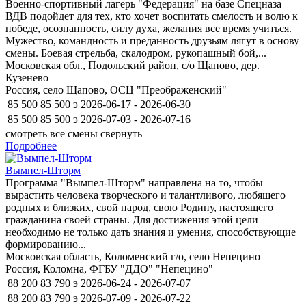
Военно-спортивный лагерь "Федерация" на базе Спецназа
ВДВ подойдет для тех, кто хочет воспитать смелость и волю к
победе, осознанность, силу духа, желания все время учиться.
Мужество, командность и преданность друзьям лягут в основу
смены. Боевая стрельба, скалодром, рукопашный бой,...
Московская обл., Подольский район, с/о Щапово, дер.
Кузенево
Россия, село Щапово, ОСЦ "Преображенский"
85 500
85 500
э
2026-06-17 - 2026-06-30
85 500
85 500
э
2026-07-03 - 2026-07-16
смотреть все смены
свернуть
Подробнее
Вымпел-Шторм
Программа "Вымпел-Шторм" направлена на то, чтобы
вырастить человека творческого и талантливого, любящего
родных и близких, свой народ, свою Родину, настоящего
гражданина своей страны. Для достижения этой цели
необходимо не только дать знания и умения, способствующие
формированию...
Московская область, Коломенский г/о, село Непецино
Россия, Коломна, ФГБУ "ДДО" "Непецино"
88 200
83 790
э
2026-06-24 - 2026-07-07
88 200
83 790
э
2026-07-09 - 2026-07-22