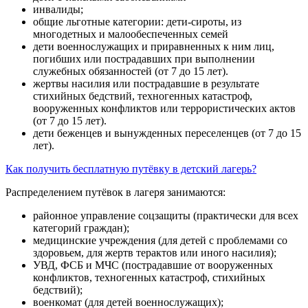
инвалиды;
общие льготные категории: дети-сироты, из
многодетных и малообеспеченных семей
дети военнослужащих и приравненных к ним лиц,
погибших или пострадавших при выполнении
служебных обязанностей (от 7 до 15 лет).
жертвы насилия или пострадавшие в результате
стихийных бедствий, техногенных катастроф,
вооруженных конфликтов или террористических актов
(от 7 до 15 лет).
дети беженцев и вынужденных переселенцев (от 7 до 15
лет).
Как получить бесплатную путёвку в детский лагерь?
Распределением путёвок в лагеря занимаются:
районное управление соцзащиты (практически для всех
категорий граждан);
медицинские учреждения (для детей с проблемами со
здоровьем, для жертв терактов или иного насилия);
УВД, ФСБ и МЧС (пострадавшие от вооруженных
конфликтов, техногенных катастроф, стихийных
бедствий);
военкомат (для детей военнослужащих);