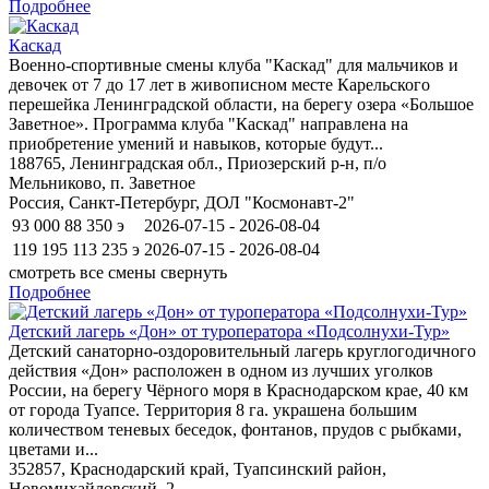
Подробнее
Каскад
Военно-спортивные смены клуба "Каскад" для мальчиков и
девочек от 7 до 17 лет в живописном месте Карельского
перешейка Ленинградской области, на берегу озера «Большое
Заветное». Программа клуба "Каскад" направлена на
приобретение умений и навыков, которые будут...
188765, Ленинградская обл., Приозерский р-н, п/о
Мельниково, п. Заветное
Россия, Санкт-Петербург, ДОЛ "Космонавт-2"
93 000
88 350
э
2026-07-15 - 2026-08-04
119 195
113 235
э
2026-07-15 - 2026-08-04
смотреть все смены
свернуть
Подробнее
Детский лагерь «Дон» от туроператора «Подсолнухи-Тур»
Детский санаторно-оздоровительный лагерь круглогодичного
действия «Дон» расположен в одном из лучших уголков
России, на берегу Чёрного моря в Краснодарском крае, 40 км
от города Туапсе. Территория 8 га. украшена большим
количеством теневых беседок, фонтанов, прудов с рыбками,
цветами и...
352857, Краснодарский край, Туапсинский район,
Новомихайловский, 2