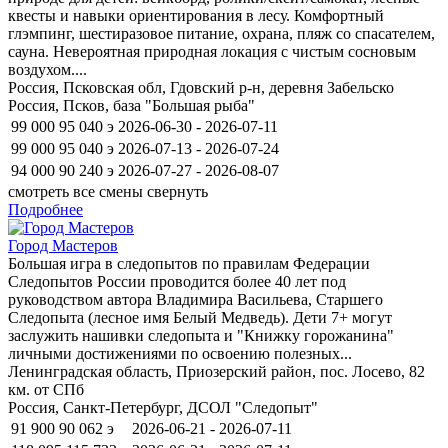
квесты и навыки ориентирования в лесу. Комфортный
глэмпинг, шестиразовое питание, охрана, пляж со спасателем,
сауна. Невероятная природная локация с чистым сосновым
воздухом....
Россия, Псковская обл, Гдовский р-н, деревня Забельско
Россия, Псков, база "Большая рыба"
99 000
95 040
э
2026-06-30 - 2026-07-11
99 000
95 040
э
2026-07-13 - 2026-07-24
94 000
90 240
э
2026-07-27 - 2026-08-07
смотреть все смены
свернуть
Подробнее
Город Мастеров
Большая игра в следопытов по правилам Федерации
Следопытов России проводится более 40 лет под
руководством автора Владимира Васильева, Старшего
Следопыта (лесное имя Белый Медведь). Дети 7+ могут
заслужить нашивки следопыта и "Книжку горожанина"
личными достижениями по освоению полезных...
Ленинградская область, Приозерский район, пос. Лосево, 82
км. от СПб
Россия, Санкт-Петербург, ДСОЛ "Следопыт"
91 900
90 062
э
2026-06-21 - 2026-07-11