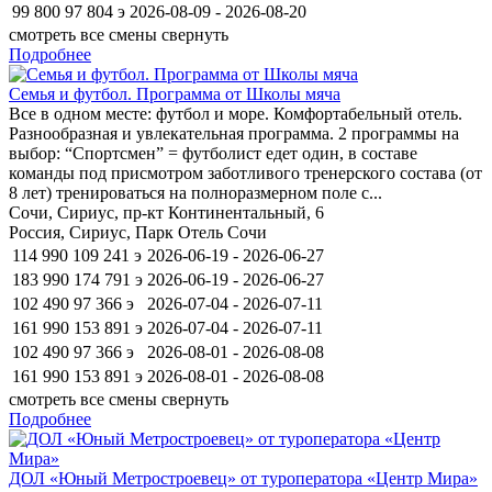
99 800
97 804
э
2026-08-09 - 2026-08-20
смотреть все смены
свернуть
Подробнее
Семья и футбол. Программа от Школы мяча
Все в одном месте: футбол и море. Комфортабельный отель.
Разнообразная и увлекательная программа. 2 программы на
выбор: “Спортсмен” = футболист едет один, в составе
команды под присмотром заботливого тренерского состава (от
8 лет) тренироваться на полноразмерном поле с...
Сочи, Сириус, пр-кт Континентальный, 6
Россия, Сириус, Парк Отель Сочи
114 990
109 241
э
2026-06-19 - 2026-06-27
183 990
174 791
э
2026-06-19 - 2026-06-27
102 490
97 366
э
2026-07-04 - 2026-07-11
161 990
153 891
э
2026-07-04 - 2026-07-11
102 490
97 366
э
2026-08-01 - 2026-08-08
161 990
153 891
э
2026-08-01 - 2026-08-08
смотреть все смены
свернуть
Подробнее
ДОЛ «Юный Метростроевец» от туроператора «Центр Мира»