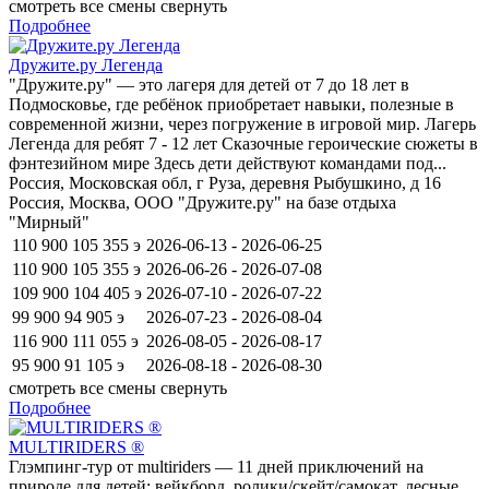
смотреть все смены
свернуть
Подробнее
Дружите.ру Легенда
"Дружите.ру" — это лагеря для детей от 7 до 18 лет в
Подмосковье, где ребёнок приобретает навыки, полезные в
современной жизни, через погружение в игровой мир. Лагерь
Легенда для ребят 7 - 12 лет Сказочные героические сюжеты в
фэнтезийном мире Здесь дети действуют командами под...
Россия, Московская обл, г Руза, деревня Рыбушкино, д 16
Россия, Москва, ООО "Дружите.ру" на базе отдыха
"Мирный"
110 900
105 355
э
2026-06-13 - 2026-06-25
110 900
105 355
э
2026-06-26 - 2026-07-08
109 900
104 405
э
2026-07-10 - 2026-07-22
99 900
94 905
э
2026-07-23 - 2026-08-04
116 900
111 055
э
2026-08-05 - 2026-08-17
95 900
91 105
э
2026-08-18 - 2026-08-30
смотреть все смены
свернуть
Подробнее
MULTIRIDERS ®
Глэмпинг-тур от multiriders — 11 дней приключений на
природе для детей: вейкборд, ролики/скейт/самокат, лесные