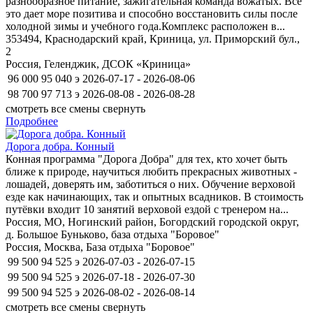
разнообразное питание, зажигательная команда вожатых. Все
это дает море позитива и способно восстановить силы после
холодной зимы и учебного года.Комплекс расположен в...
353494, Краснодарский край, Криница, ул. Приморский бул.,
2
Россия, Геленджик, ДСОК «Криница»
96 000
95 040
э
2026-07-17 - 2026-08-06
98 700
97 713
э
2026-08-08 - 2026-08-28
смотреть все смены
свернуть
Подробнее
Дорога добра. Конный
Конная программа "Дорога Добра" для тех, кто хочет быть
ближе к природе, научиться любить прекрасных животных -
лошадей, доверять им, заботиться о них. Обучение верховой
езде как начинающих, так и опытных всадников. В стоимость
путёвки входит 10 занятий верховой ездой с тренером на...
Россия, МО, Ногинский район, Богордский городской округ,
д. Большое Буньково, база отдыха "Боровое"
Россия, Москва, База отдыха "Боровое"
99 500
94 525
э
2026-07-03 - 2026-07-15
99 500
94 525
э
2026-07-18 - 2026-07-30
99 500
94 525
э
2026-08-02 - 2026-08-14
смотреть все смены
свернуть