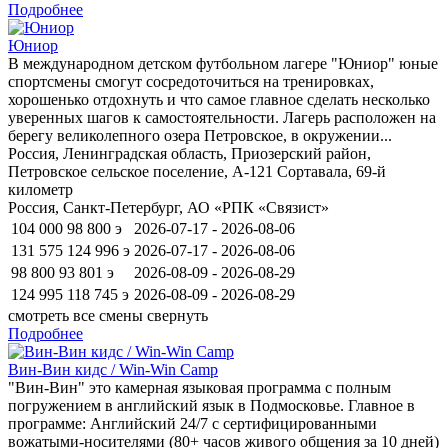
Подробнее
Юниор
В международном детском футбольном лагере "Юниор" юные
спортсмены смогут сосредоточиться на тренировках,
хорошенько отдохнуть и что самое главное сделать несколько
уверенных шагов к самостоятельности. Лагерь расположен на
берегу великолепного озера Петровское, в окружении...
Россия, Ленинградская область, Приозерский район,
Петровское сельское поселение, А-121 Сортавала, 69-й
километр
Россия, Санкт-Петербург, АО «РПК «Связист»
104 000
98 800
э
2026-07-17 - 2026-08-06
131 575
124 996
э
2026-07-17 - 2026-08-06
98 800
93 801
э
2026-08-09 - 2026-08-29
124 995
118 745
э
2026-08-09 - 2026-08-29
смотреть все смены
свернуть
Подробнее
Вин-Вин кидс / Win-Win Camp
"Вин-Вин" это камерная языковая программа с полным
погружением в английский язык в Подмосковье. Главное в
программе: Английский 24/7 с сертифицированными
вожатыми-носителями (80+ часов живого общения за 10 дней)