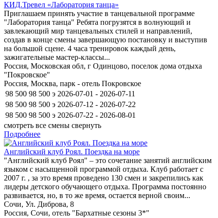
КИД.Тревел «Лаборатория танца»
Приглашаем принять участие в танцевальной программе
"Лаборатория танца" Ребята погрузятся в волнующий и
завлекающий мир танцевальных стилей и направлений,
создав в конце смены завершающую постановку и выступив
на большой сцене. 4 часа тренировок каждый день,
зажигательные мастер-классы...
Россия, Московская обл, г Одинцово, поселок дома отдыха
"Покровское"
Россия, Москва, парк - отель Покровское
98 500
98 500
э
2026-07-01 - 2026-07-11
98 500
98 500
э
2026-07-12 - 2026-07-22
98 500
98 500
э
2026-07-22 - 2026-08-01
смотреть все смены
свернуть
Подробнее
Английский клуб Роял. Поездка на море
"Английский клуб Роял" – это сочетание занятий английским
языком с насыщенной программой отдыха. Клуб работает с
2007 г. , за это время проведено 130 смен и закрепились как
лидеры детского обучающего отдыха. Программа постоянно
развивается, но, в то же время, остается верной своим...
Сочи, Ул. Диброва, 8
Россия, Сочи, отель "Бархатные сезоны 3*"