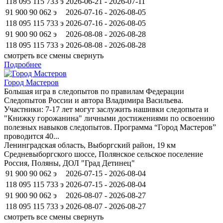
118 095
115 733
э
2026-06-21 - 2026-07-11
91 900
90 062
э
2026-07-16 - 2026-08-05
118 095
115 733
э
2026-07-16 - 2026-08-05
91 900
90 062
э
2026-08-08 - 2026-08-28
118 095
115 733
э
2026-08-08 - 2026-08-28
смотреть все смены
свернуть
Подробнее
Город Мастеров
​Большая игра в следопытов по правилам Федерации
Следопытов России и автора Владимира Васильева.
Участники: 7-17 лет могут заслужить нашивки следопыта и
"Книжку горожанина" личными достижениями по освоению
полезных навыков следопытов. Программа “Город Мастеров”
проводится 40...
Ленинградская область, Выборгский район, 19 км
Средневыборгского шоссе, Полянское сельское поселение
Россия, Поляны, ДОЛ "Град Детинец"
91 900
90 062
э
2026-07-15 - 2026-08-04
118 095
115 733
э
2026-07-15 - 2026-08-04
91 900
90 062
э
2026-08-07 - 2026-08-27
118 095
115 733
э
2026-08-07 - 2026-08-27
смотреть все смены
свернуть