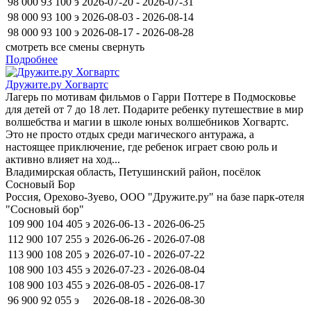
98 000
93 100
э
2026-07-20 - 2026-07-31
98 000
93 100
э
2026-08-03 - 2026-08-14
98 000
93 100
э
2026-08-17 - 2026-08-28
смотреть все смены
свернуть
Подробнее
Дружите.ру Хогвартс
Лагерь по мотивам фильмов о Гарри Поттере в Подмосковье
для детей от 7 до 18 лет. Подарите ребенку путешествие в мир
волшебства и магии в школе юных волшебников Хогвартс.
Это не просто отдых среди магического антуража, а
настоящее приключение, где ребенок играет свою роль и
активно влияет на ход...
Владимирская область, Петушинский район, посёлок
Сосновый Бор
Россия, Орехово-Зуево, ООО "Дружите.ру" на базе парк-отеля
"Сосновый бор"
109 900
104 405
э
2026-06-13 - 2026-06-25
112 900
107 255
э
2026-06-26 - 2026-07-08
113 900
108 205
э
2026-07-10 - 2026-07-22
108 900
103 455
э
2026-07-23 - 2026-08-04
108 900
103 455
э
2026-08-05 - 2026-08-17
96 900
92 055
э
2026-08-18 - 2026-08-30