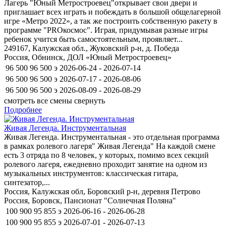
Лагерь "Юный Метростроевец"открывает свои двери и
приглашает всех играть и побеждать в большой общелагерной
игре «Метро 2022», а так же построить собственную ракету в
программе "PROкосмос". Играя, придумывая разные игры
ребенок учится быть самостоятельным, проявляет...
249167, Калужская обл., Жуковский р-н, д. Победа
Россия, Обнинск, ДОЛ «Юный Метростроевец»
96 500
96 500
э
2026-06-24 - 2026-07-14
96 500
96 500
э
2026-07-17 - 2026-08-06
96 500
96 500
э
2026-08-09 - 2026-08-29
смотреть все смены
свернуть
Подробнее
Живая Легенда. Инструментальная
Живая Легенда. Инструментальная - это отдельная программа
в рамках ролевого лагеря" Живая Легенда" На каждой смене
есть 3 отряда по 8 человек, у которых, помимо всех секций
ролевого лагеря, ежедневно проходит занятие на одном из
музыкальных инструментов: классическая гитара,
синтезатор,...
Россия, Калужская обл, Боровский р-н, деревня Петрово
Россия, Боровск, Пансионат "Солнечная Поляна"
100 900
95 855
э
2026-06-16 - 2026-06-28
100 900
95 855
э
2026-07-01 - 2026-07-13