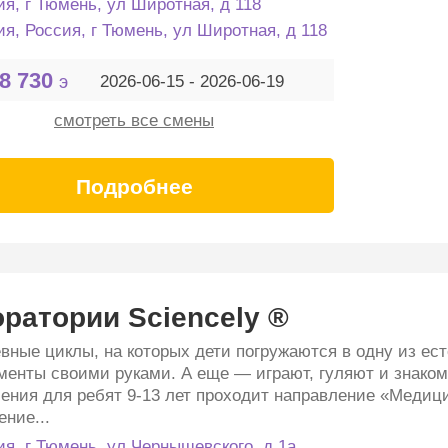
ия, г Тюмень, ул Широтная, д 118
ия, Россия, г Тюмень, ул Широтная, д 118
8 730
э
2026-06-15 - 2026-06-19
смотреть все смены
Подробнее
ратории Sciencely ®
вные циклы, на которых дети погружаются в одну из ест
менты своими руками. А еще — играют, гуляют и знакомя
ения для ребят 9-13 лет проходит направление «Медици
ение...
ия, г Тюмень, ул Чернышевского, д 1а