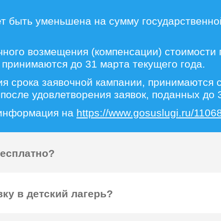
ет быть уменьшена на сумму государственно
чного возмещения (компенсации) стоимости 
 принимаются до 31 марта текущего года.
ия срока заявочной кампании, принимаются
после удовлетворения заявок, поданных до 3
 информация на
https://www.gosuslugi.ru/11068
бесплатно?
ку в детский лагерь?