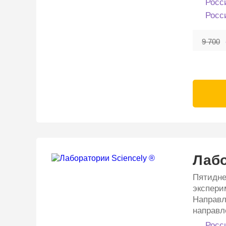
Росс
Росс
9 700
Лабо
Пятидне
экспери
Направл
направл
Росс