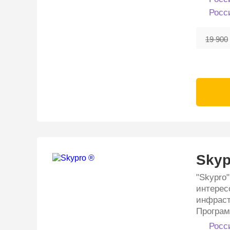
Росс
19 900
Skyp
"Skypro
интерес
инфраст
Программ
Росс