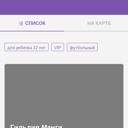
СПИСОК
НА КАРТЕ
для ребенка 12 лет
VIP
футбольный
Гильдия Манги