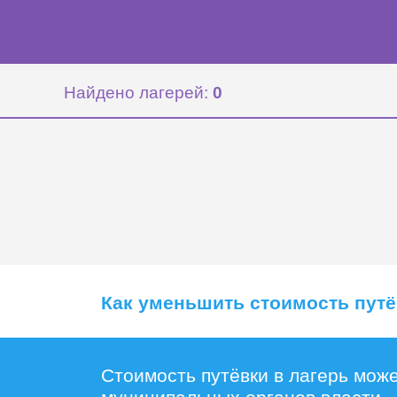
Найдено лагерей:
0
Как уменьшить стоимость пут
Стоимость путёвки в лагерь мож