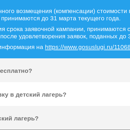
чного возмещения (компенсации) стоимости 
 принимаются до 31 марта текущего года.
ия срока заявочной кампании, принимаются
после удовлетворения заявок, поданных до 3
 информация на
https://www.gosuslugi.ru/11068
бесплатно?
ку в детский лагерь?
ский лагерь?