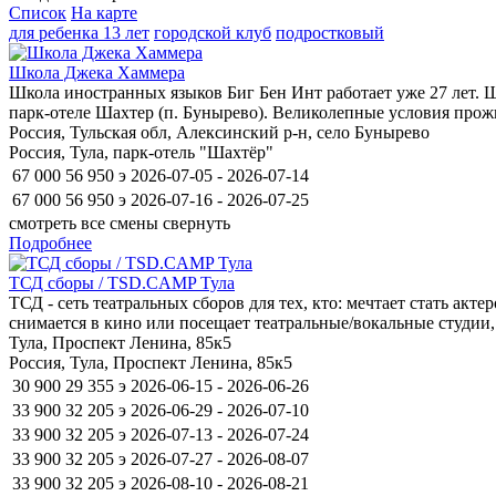
Список
На карте
для ребенка 13 лет
городской клуб
подростковый
Школа Джека Хаммера
Школа иностранных языков Биг Бен Инт работает уже 27 лет. 
парк-отеле Шахтер (п. Бунырево). Великолепные условия прож
Россия, Тульская обл, Алексинский р-н, село Бунырево
Россия, Тула, парк-отель "Шахтёр"
67 000
56 950
э
2026-07-05 - 2026-07-14
67 000
56 950
э
2026-07-16 - 2026-07-25
смотреть все смены
свернуть
Подробнее
ТСД сборы / TSD.CAMP Тула
ТСД - сеть театральных сборов для тех, кто: мечтает стать акт
снимается в кино или посещает театральные/вокальные студии,
Тула, Проспект Ленина, 85к5
Россия, Тула, Проспект Ленина, 85к5
30 900
29 355
э
2026-06-15 - 2026-06-26
33 900
32 205
э
2026-06-29 - 2026-07-10
33 900
32 205
э
2026-07-13 - 2026-07-24
33 900
32 205
э
2026-07-27 - 2026-08-07
33 900
32 205
э
2026-08-10 - 2026-08-21