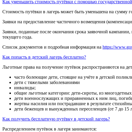
Как уменьшить стоимость путёвки с помощью государственно
Стоимость путёвки в лагерь может быть уменьшена на сумму г
Заявки на предоставление частичного возмещения (компенсации
Заявки, поданные после окончания срока заявочной кампании,
текущего года.
Список документов и подробная информация на
https://www.gos
Как попасть в детский лагерь бесплатно?
Льготные права на получение путёвок распространяются на дет
часто болеющие дети, стоящие на учёте в детской поликл
дети с тяжелыми заболеваниями
инвалиды;
общие льготные категории: дети-сироты, из многодетны
дети военнослужащих и приравненных к ним лиц, погибш
жертвы насилия или пострадавшие в результате стихийны
дети беженцев и вынужденных переселенцев (от 7 до 15 л
Как получить бесплатную путёвку в детский лагерь?
Распределением путёвок в лагеря занимаются: