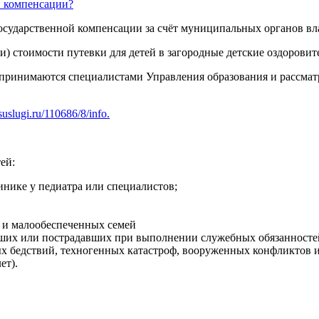
й компенсации?
осударственной компенсации за счёт муниципальных органов вл
) стоимости путевки для детей в загородные детские оздоровит
 принимаются специалистами Управления образования и рассматр
uslugi.ru/110686/8/info.
ей:
инике у педиатра или специалистов;
х и малообеспеченных семей
их или пострадавших при выполнении служебных обязанностей (
х бедствий, техногенных катастроф, вооруженных конфликтов или
ет).