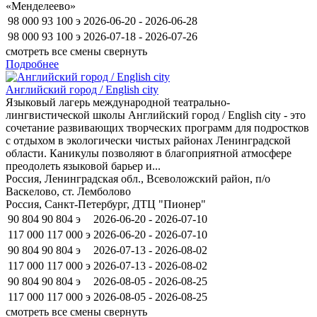
«Менделеево»
98 000
93 100
э
2026-06-20 - 2026-06-28
98 000
93 100
э
2026-07-18 - 2026-07-26
смотреть все смены
свернуть
Подробнее
Английский город / English city
Языковый лагерь международной театрально-
лингвистической школы Английский город / English city - это
сочетание развивающих творческих программ для подростков
с отдыхом в экологически чистых районах Ленинградской
области. Каникулы позволяют в благоприятной атмосфере
преодолеть языковой барьер и...
Россия, Ленинградская обл., Всеволожский район, п/о
Васкелово, ст. Лемболово
Россия, Санкт-Петербург, ДТЦ "Пионер"
90 804
90 804
э
2026-06-20 - 2026-07-10
117 000
117 000
э
2026-06-20 - 2026-07-10
90 804
90 804
э
2026-07-13 - 2026-08-02
117 000
117 000
э
2026-07-13 - 2026-08-02
90 804
90 804
э
2026-08-05 - 2026-08-25
117 000
117 000
э
2026-08-05 - 2026-08-25
смотреть все смены
свернуть