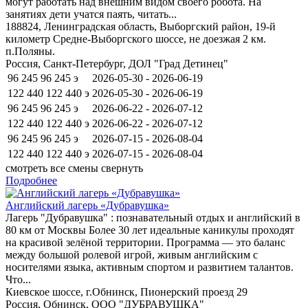
могут работать над внешним видом своего робота. На
занятиях дети учатся паять, читать...
188824, Ленинградская область, Выборгский район, 19-й
километр Средне-Выборгского шоссе, не доезжая 2 км.
п.Поляны.
Россия, Санкт-Петербург, ДОЛ "Град Детинец"
96 245
96 245
э
2026-05-30 - 2026-06-19
122 440
122 440
э
2026-05-30 - 2026-06-19
96 245
96 245
э
2026-06-22 - 2026-07-12
122 440
122 440
э
2026-06-22 - 2026-07-12
96 245
96 245
э
2026-07-15 - 2026-08-04
122 440
122 440
э
2026-07-15 - 2026-08-04
смотреть все смены
свернуть
Подробнее
Английский лагерь «Дубравушка»
Лагерь "Дубравушка" : познавательный отдых и английский в
80 км от Москвы Более 30 лет идеальные каникулы проходят
на красивой зелёной территории. Программа — это баланс
между большой ролевой игрой, живым английским с
носителями языка, активным спортом и развитием талантов.
Что...
Киевское шоссе, г.Обнинск, Пионерский проезд 29
Россия, Обнинск, ООО "ДУБРАВУШКА"