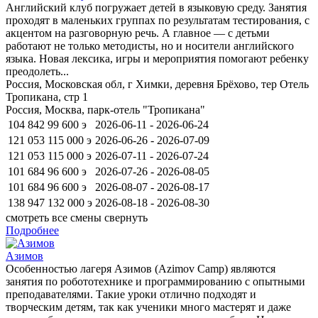
Английский клуб погружает детей в языковую среду. Занятия
проходят в маленьких группах по результатам тестирования, с
акцентом на разговорную речь. А главное — с детьми
работают не только методисты, но и носители английского
языка. Новая лексика, игры и мероприятия помогают ребенку
преодолеть...
Россия, Московская обл, г Химки, деревня Брёхово, тер Отель
Тропикана, стр 1
Россия, Москва, парк-отель "Тропикана"
104 842
99 600
э
2026-06-11 - 2026-06-24
121 053
115 000
э
2026-06-26 - 2026-07-09
121 053
115 000
э
2026-07-11 - 2026-07-24
101 684
96 600
э
2026-07-26 - 2026-08-05
101 684
96 600
э
2026-08-07 - 2026-08-17
138 947
132 000
э
2026-08-18 - 2026-08-30
смотреть все смены
свернуть
Подробнее
Азимов
Особенностью лагеря Азимов (Azimov Camp) являются
занятия по робототехнике и программированию с опытными
преподавателями. Такие уроки отлично подходят и
творческим детям, так как ученики много мастерят и даже