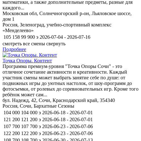
математики, а также дополнительные предметы, разные для
каждого...
Московская обл, Солнечногорский р-он, Льяловское шоссе,
дом 1
Россия, Зеленоград, учебно-спортивный комплекс
«Менделеево»
105 158
99 900
э
2026-07-04 - 2026-07-16
смотреть все смены
свернуть
Подробнее
Точка Опоры. Контент
Программа премиум-уровня "Точка Опоры Сочи" - это
отличное сочетание активности и креативности. Каждый
участник смены может выбрать занятие себе по душе: от
подвижных игры до уютных настолок, от шоу-программ до
фотосъемки, от ролевых до соревновательных игр. Кроме того
ребёнок может сам...
бул. Надежд, 42, Сочи, Краснодарский край, 354340
Россия, Сочи, Бархатные Сезоны
104 000
104 000
э
2026-06-18 - 2026-07-01
121 200
121 200
э
2026-06-18 - 2026-07-01
107 700
107 700
э
2026-06-23 - 2026-07-06
122 200
122 200
э
2026-06-23 - 2026-07-06
108 700
108 700
э
2026-06-30 - 2026-07-13