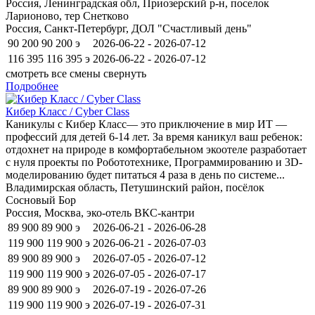
Россия, Ленинградская обл, Приозерский р-н, поселок
Ларионово, тер Снетково
Россия, Санкт-Петербург, ДОЛ "Счастливый день"
90 200
90 200
э
2026-06-22 - 2026-07-12
116 395
116 395
э
2026-06-22 - 2026-07-12
смотреть все смены
свернуть
Подробнее
Кибер Класс / Cyber Class
Каникулы с Кибер Класс— это приключение в мир ИТ —
профессий для детей 6-14 лет. За время каникул ваш ребенок:
отдохнет на природе в комфортабельном экоотеле разработает
с нуля проекты по Робототехнике, Программированию и 3D-
моделированию будет питаться 4 раза в день по системе...
Владимирская область, Петушинский район, посёлок
Сосновый Бор
Россия, Москва, эко-отель ВКС-кантри
89 900
89 900
э
2026-06-21 - 2026-06-28
119 900
119 900
э
2026-06-21 - 2026-07-03
89 900
89 900
э
2026-07-05 - 2026-07-12
119 900
119 900
э
2026-07-05 - 2026-07-17
89 900
89 900
э
2026-07-19 - 2026-07-26
119 900
119 900
э
2026-07-19 - 2026-07-31