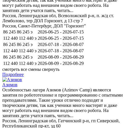
творческим детям, так как ученики много мастерят и даже
могут работать над внешним видом своего робота. На
занятиях дети учатся паять, читать...
Россия, Ленинградская обл, Всеволожский р-н, п. ж/д ст.
Лемболово, тер ДОЛ Горизонт, д 13 стр 7
Россия, Санкт-Петербург, ДОЛ "Горизонт"
86 245
86 245
э
2026-06-25 - 2026-07-15
112 440
112 440
э
2026-06-25 - 2026-07-15
86 245
86 245
э
2026-07-18 - 2026-08-07
112 440
112 440
э
2026-07-18 - 2026-08-07
86 245
86 245
э
2026-08-09 - 2026-08-29
112 440
112 440
э
2026-08-09 - 2026-08-29
смотреть все смены
свернуть
Подробнее
Азимов
Особенностью лагеря Азимов (Azimov Camp) являются
занятия по робототехнике и программированию с опытными
преподавателями. Такие уроки отлично подходят и
творческим детям, так как ученики много мастерят и даже
могут работать над внешним видом своего робота. На
занятиях дети учатся паять, читать...
Россия, Ленинградская обл, Гатчинский р-н, гп Сиверский,
Республиканский пр-кт, зд 60