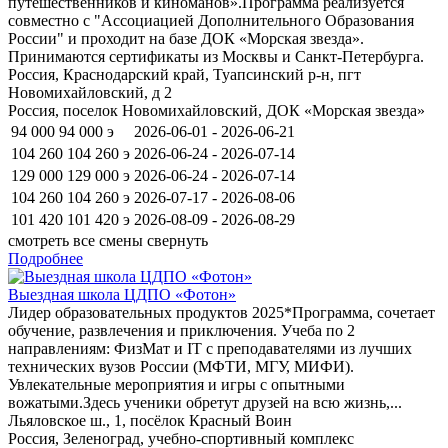
путешественников и киноманов».Программа реализуется
совместно с "Ассоциацией Дополнительного Образования
России" и проходит на базе ДОК «Морская звезда».
Принимаются сертификаты из Москвы и Санкт-Петербурга.
Россия, Краснодарский край, Туапсинский р-н, пгт
Новомихайловский, д 2
Россия, поселок Новомихайловский, ДОК «Морская звезда»
94 000
94 000
э
2026-06-01 - 2026-06-21
104 260
104 260
э
2026-06-24 - 2026-07-14
129 000
129 000
э
2026-06-24 - 2026-07-14
104 260
104 260
э
2026-07-17 - 2026-08-06
101 420
101 420
э
2026-08-09 - 2026-08-29
смотреть все смены
свернуть
Подробнее
Выездная школа ЦДПО «Фотон»
Лидер образовательных продуктов 2025*Программа, сочетает
обучение, развлечения и приключения. Учеба по 2
направлениям: ФизМат и IT с преподавателями из лучших
технических вузов России (МФТИ, МГУ, МИФИ).
Увлекательные мероприятия и игры с опытными
вожатыми.Здесь ученики обретут друзей на всю жизнь,...
Льяловское ш., 1, посёлок Красный Воин
Россия, Зеленоград, учебно-спортивный комплекс