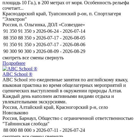
площадь 10 Га.), в 200 метрах от моря. Особенность рельефа
сочетает...
Краснодарский край, Туапсинский р-он, п. Спортлагеря
"Электрон"
Россия, п. Ольгинка, ДОЛ «Созвездие»
91 350
91 350
э
2026-06-24 - 2026-07-14
88 350
88 350
э
2026-07-17 - 2026-08-05
91 350
91 350
э
2026-07-17 - 2026-08-06
90 300
90 300
э
2026-08-09 - 2026-08-29
смотреть все смены
свернуть
Подробнее
ABC School ®
ABC School это ежедневные занятия по английскому языку,
языковая практика во время общелагерных мероприятий и
сценических выступлений в окружении природы Алтая.
Каждый день наполнен активными видами отдыха и
увлекательными экскурсиями.
Россия, Алтайский край, Красногорский р-н, село
Новозыково
Россия, Барнаул, Общество с ограниченной ответственностью
"Тайнинская слобода"
88 000
88 000
э
2026-07-11 - 2026-07-24
смотреть все смены
свернуть