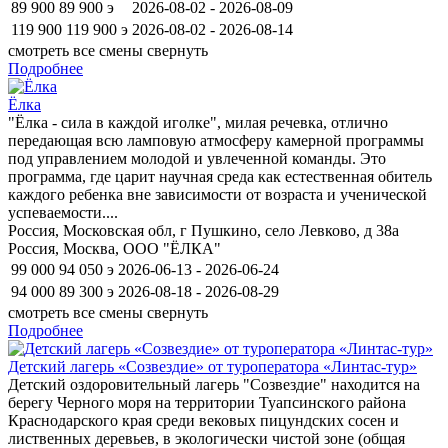
89 900
89 900
э
2026-08-02 - 2026-08-09
119 900
119 900
э
2026-08-02 - 2026-08-14
смотреть все смены
свернуть
Подробнее
Ёлка
"Ёлка - сила в каждой иголке", милая речевка, отлично
передающая всю ламповую атмосферу камерной программы
под управлением молодой и увлеченной команды. Это
программа, где царит научная среда как естественная обитель
каждого ребенка вне зависимости от возраста и ученической
успеваемости....
Россия, Московская обл, г Пушкино, село Левково, д 38а
Россия, Москва, ООО "ЁЛКА"
99 000
94 050
э
2026-06-13 - 2026-06-24
94 000
89 300
э
2026-08-18 - 2026-08-29
смотреть все смены
свернуть
Подробнее
Детский лагерь «Созвездие» от туроператора «Линтас-тур»
Детский оздоровительный лагерь "Созвездие" находится на
берегу Черного моря на территории Туапсинского района
Краснодарского края среди вековых пицундских сосен и
лиственных деревьев, в экологически чистой зоне (общая