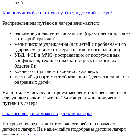
лет).
Как получить бесплатную путёвку в детский лагерь?
Распределением путёвок в лагеря занимаются:
районное управление соцзащиты (практически для всех
категорий граждан);
медицинские учреждения (для детей с проблемами со
здоровьем, для жертв терактов или иного насилия);
УВД, ФСБ и МЧС (пострадавшие от вооруженных
конфликтов, техногенных катастроф, стихийных
бедствий);
военкомат (для детей военнослужащих);
местный Департамент образования (для талантливых и
одаренных детей);
На портале «Госуслуги» приём заявлений осуществляется в
следующие сроки: с 1-го по 15-ое апреля – на получение
путёвки в лагеря.
С какого возраста можно в детский лагерь?
В первую очередь зависит от вашего ребенка и самого
детского лагеря. На нашем сайте подобраны детские лагеря
для детей с
6 лет
.