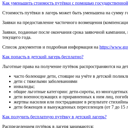
Как уменьшить стоимость путёвки с помощью государственно
Стоимость путёвки в лагерь может быть уменьшена на сумму г
Заявки на предоставление частичного возмещения (компенсации
Заявки, поданные после окончания срока заявочной кампании,
текущего года.
Список документов и подробная информация на
https://www.gos
Как попасть в детский лагерь бесплатно?
Льготные права на получение путёвок распространяются на дет
часто болеющие дети, стоящие на учёте в детской поликл
дети с тяжелыми заболеваниями
инвалиды;
общие льготные категории: дети-сироты, из многодетны
дети военнослужащих и приравненных к ним лиц, погибш
жертвы насилия или пострадавшие в результате стихийны
дети беженцев и вынужденных переселенцев (от 7 до 15 л
Как получить бесплатную путёвку в детский лагерь?
Распределением путёвок в лагеря занимаются: