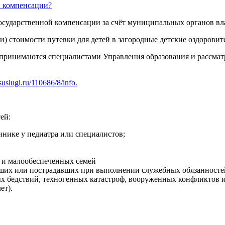
й компенсации?
осударственной компенсации за счёт муниципальных органов вл
) стоимости путевки для детей в загородные детские оздоровит
 принимаются специалистами Управления образования и рассматр
uslugi.ru/110686/8/info.
ей:
инике у педиатра или специалистов;
х и малообеспеченных семей
их или пострадавших при выполнении служебных обязанностей (
х бедствий, техногенных катастроф, вооруженных конфликтов или
ет).