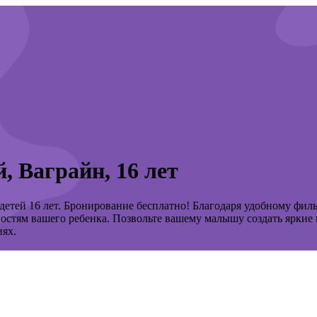
, Ваграйн, 16 лет
етей 16 лет. Бронирование бесплатно! Благодаря удобному филь
остям вашего ребенка. Позвольте вашему малышу создать яркие 
иях.