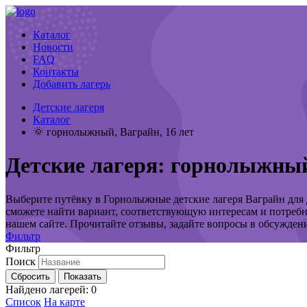
Каталог
Новости
FAQ
Контакты
Добавить лагерь
Детские лагеря
Каталог
🌞 горнолыжный, Ваграйн, 16 лет
Детские лагеря: горнолыжный
Выберите путёвку в Горнолыжные детские лагеря Ваграйн для д
сможете найти вариант, соответствующую интересам и потребн
нашем сайте. Прочитайте отзывы, задайте вопросы в обсужден
Фильтр
Фильтр
Поиск
Сбросить
Показать
Найдено лагерей:
0
Список
На карте