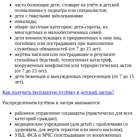
часто болеющие дети, стоящие на учёте в детской
поликлинике у педиатра или специалистов;
дети с тяжелыми заболеваниями
инвалиды;
общие льготные категории: дети-сироты, из
многодетных и малообеспеченных семей
дети военнослужащих и приравненных к ним лиц,
погибших или пострадавших при выполнении
служебных обязанностей (от 7 до 15 лет).
жертвы насилия или пострадавшие в результате
стихийных бедствий, техногенных катастроф,
вооруженных конфликтов или террористических актов
(от 7 до 15 лет).
дети беженцев и вынужденных переселенцев (от 7 до 15
лет).
Как получить бесплатную путёвку в детский лагерь?
Распределением путёвок в лагеря занимаются:
районное управление соцзащиты (практически для всех
категорий граждан);
медицинские учреждения (для детей с проблемами со
здоровьем, для жертв терактов или иного насилия);
УВД, ФСБ и МЧС (пострадавшие от вооруженных