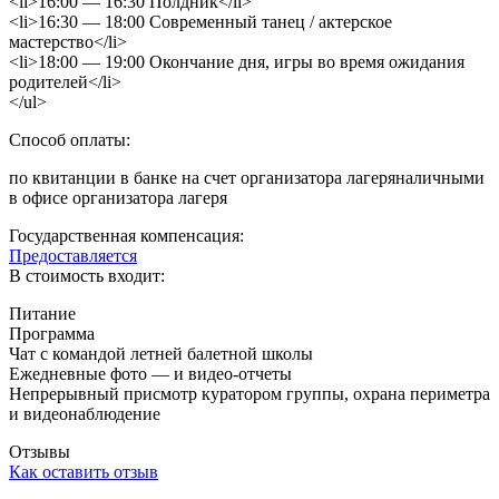
<li>16:00 — 16:30 Полдник</li>
<li>16:30 — 18:00 Современный танец / актерское
мастерство</li>
<li>18:00 — 19:00 Окончание дня, игры во время ожидания
родителей</li>
</ul>
Способ оплаты:
по квитанции в банке на счет организатора лагеряналичными
в офисе организатора лагеря
Государственная компенсация:
Предоставляется
В стоимость входит:
Питание
Программа
Чат с командой летней балетной школы
Ежедневные фото — и видео-отчеты
Непрерывный присмотр куратором группы, охрана периметра
и видеонаблюдение
Отзывы
Как оставить отзыв