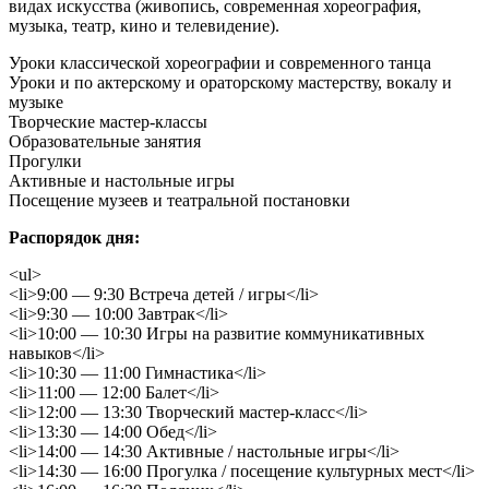
видах искусства (живопись, современная хореография,
музыка, театр, кино и телевидение).
Уроки классической хореографии и современного танца
Уроки и по актерскому и ораторскому мастерству, вокалу и
музыке
Творческие мастер-классы
Образовательные занятия
Прогулки
Активные и настольные игры
Посещение музеев и театральной постановки
Распорядок дня:
<ul>
<li>9:00 — 9:30 Встреча детей / игры</li>
<li>9:30 — 10:00 Завтрак</li>
<li>10:00 — 10:30 Игры на развитие коммуникативных
навыков</li>
<li>10:30 — 11:00 Гимнастика</li>
<li>11:00 — 12:00 Балет</li>
<li>12:00 — 13:30 Творческий мастер-класс</li>
<li>13:30 — 14:00 Обед</li>
<li>14:00 — 14:30 Активные / настольные игры</li>
<li>14:30 — 16:00 Прогулка / посещение культурных мест</li>